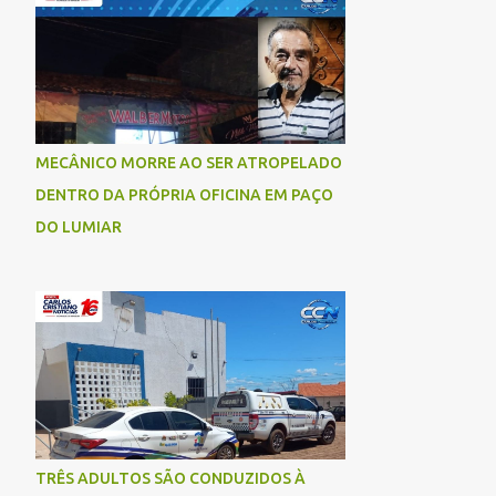
socorrida com vida e encaminhada para
atendimento médico, mas infelizmente não
resistiu aos ferimentos e veio a óbito. Uma
das vítimas foi identificada como Gleiciane,
moradora do bairro Jacu. Até o momento, o
condutor da motocicleta foi identificado
MECÂNICO MORRE AO SER ATROPELADO
como Julimar Lucena, iria fazer 37 anos no
DENTRO DA PRÓPRIA OFICINA EM PAÇO
próximo dia 28 de junho. De acordo com
informações preliminares, o casal teria
DO LUMIAR
discutido momentos antes do acidente.
Testemunhas relataram que, após a suposta
discussão, o condutor da motocicleta teria
invadido a contramão e colidido
frontalmente com um carro. As
circunstâncias do acidente deverão ser
apuradas pelas autoridades competentes. ...
TRÊS ADULTOS SÃO CONDUZIDOS À