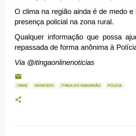
O clima na região ainda é de medo e
presença policial na zona rural.
Qualquer informação que possa aju
repassada de forma anônima à Polícia
Via @itingaonlinenoticias
CRIME
HOMICIDIO
ITINGA DO MARANHÃO
POLICIA
C