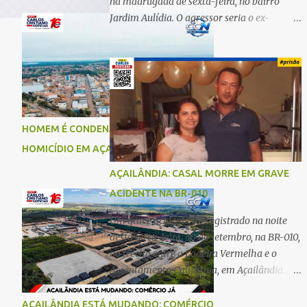
na madrugada de sexta-feira, no bairro
Jardim Aulídia. O agressor seria o ex-
companheiro, com quem manteve um
relacionamento de quase três anos e com
quem tem uma filha. Segundo Karine,
durante todo o dia anterior, o suspeito
enviou mensagens insistindo para reatar o
relacionamento, mas ela deixou claro que
HOMEM É CONDENADO A 18 ANOS POR
não queria. Naquela noite, a vítima recebeu
HOMICÍDIO EM AÇAILÂNDIA
o convite de um amigo para ir a uma festa.
Ao chegar ao local, percebeu que o ex
AÇAILÂNDIA: CASAL MORRE EM GRAVE
também estava presente, mas permaneceu
ACIDENTE NA BR-010
tranquila durante todo o evento. O ataque
aconteceu quando Karine retornava para
Um grave acidente foi registrado na noite
casa, por volta das 5h40 da manhã.
desta terça-feira, 30 de setembro, na BR-010,
“Quando cheguei, ele estava escondido.
no trecho entre a Ladeira Vermelha e o
Assim que me viu, entrou no carro e
Assentamento Califórnia, em Açailândia. De
começou a me atacar com uma faca,
acordo com informações apuradas, as
atingindo também o rapaz que estava
vítimas eram um casal residente em
AÇAILÂNDIA ESTÁ MUDANDO: COMÉRCIO