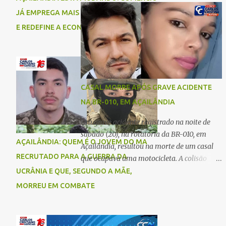
comigo”, relatou. Após a agressão, Karine
Imperatriz. Eles haviam vindo até o bairro
JÁ EMPREGA MAIS DO QUE A INDÚSTRIA
recebeu atendimento médico e passa bem,
Plano da Serra, em Açailândia, para visitar
E REDEFINE A ECONOMIA DO MUNICÍPIO
estando fora de perigo. A jovem também
familiares e estavam a caminho de casa
registrou boletim de ocorrência contra o ex-
quando ocorreu a tragédia. O acidente
companheiro. Mesm...
envolveu uma motocicleta e um caminhão
caçamba. Com o impacto da colisão, o casal
não resistiu aos ferimentos e veio a óbito
CASAL MORRE APÓS GRAVE ACIDENTE
ainda no local. As vítimas foram
NA BR-010, EM AÇAILÂNDIA
identificadas como Carmem Rejane e
Ronaldo de Jesus. Equipes de socorro foram
Um grave acidente registrado na noite de
acionadas, mas nada puderam fazer além
sábado (20), na rotatória da BR-010, em
AÇAILÂNDIA: QUEM É O JOVEM DO MA
de constatar os óbitos. A Polícia Rodoviária
Açailândia, resultou na morte de um casal
Federal (PRF) esteve no local para controlar
RECRUTADO PARA A GUERRA DA
que ocupava uma motocicleta. A colisão
o tráfego e coletar informações que devem
envolveu uma moto e um carro. De acordo
UCRÂNIA E QUE, SEGUNDO A MÃE,
ajudar a esclarecer as causas do acidente.
com as primeiras informações, o condutor
MORREU EM COMBATE
da motocicleta morreu ainda no local do
acidente devido à gravidade dos ferimentos.
A passageira da moto chegou a ser