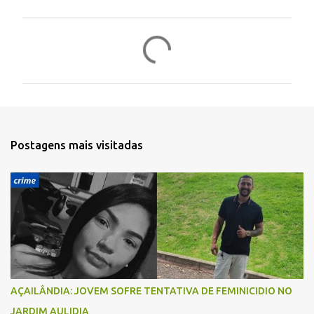
C
o
m
e
n
t
Postagens mais visitadas
á
r
i
o
s
AÇAILÂNDIA: JOVEM SOFRE TENTATIVA DE FEMINICIDIO NO
JARDIM AULIDIA