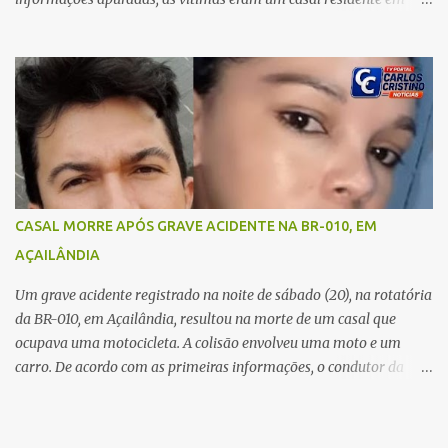
Imperatriz. Eles haviam vindo até o bairro Plano da Serra, em
Açailândia, para visitar familiares e estavam a caminho de casa
quando ocorreu a tragédia. O acidente envolveu uma motocicleta e
um caminhão caçamba. Com o impacto da colisão, o casal não
resistiu aos ferimentos e veio a óbito ainda no local. As vítimas
foram identificadas como Carmem Rejane e Ronaldo de Jesus.
Equipes de socorro foram acionadas, mas nada puderam fazer
além de constatar os óbitos. A Polícia Rodoviária Federal (PRF)
esteve no local para controlar o tráfego e coletar informações que
CASAL MORRE APÓS GRAVE ACIDENTE NA BR-010, EM
devem ajudar a esclarecer as causas do acidente.
AÇAILÂNDIA
Um grave acidente registrado na noite de sábado (20), na rotatória
da BR-010, em Açailândia, resultou na morte de um casal que
ocupava uma motocicleta. A colisão envolveu uma moto e um
carro. De acordo com as primeiras informações, o condutor da
motocicleta morreu ainda no local do acidente devido à gravidade
dos ferimentos. A passageira da moto chegou a ser socorrida com
vida e encaminhada para atendimento médico, mas infelizmente