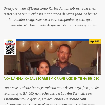
Uma jovem identificada como Karine Santos sobreviveu a uma
tentativa de feminicídio na madrugada de sexta-feira, no bairro
Jardim Aulídia. O agressor seria o ex-companheiro, com quem
manteve um relacionamento de quase três anos e com quem tem
uma filha. Segundo Karine, durante todo o dia anterior, o suspeito
enviou mensagens insistindo para reatar o relacionamento, mas
ela deixou claro que não queria. Naquela noite, a vítima recebeu o
convite de um amigo para ir a uma festa. Ao chegar ao local,
percebeu que o ex também estava presente, mas permaneceu
tranquila durante todo o evento. O ataque aconteceu quando
Karine retornava para casa, por volta das 5h40 da manhã.
“Quando cheguei, ele estava escondido. Assim que me viu, entrou
no carro e começou a me atacar com uma faca, atingindo também
AÇAILÂNDIA: CASAL MORRE EM GRAVE ACIDENTE NA BR-010
o rapaz que estava comigo”, relatou. Após a agressão, Karine
recebeu atendimento médico e passa bem, estando fora de perigo.
Um grave acidente foi registrado na noite desta terça-feira, 30 de
A jovem também registrou boletim de ocorrência contra o ex-
setembro, na BR-010, no trecho entre a Ladeira Vermelha e o
companheiro. Mesm...
Assentamento Califórnia, em Açailândia. De acordo com
informações apuradas, as vítimas eram um casal residente em