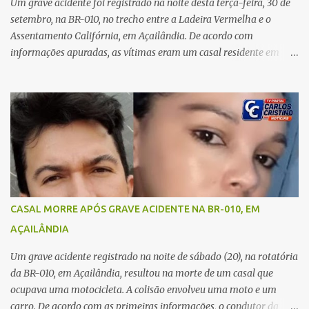
recebeu atendimento médico e passa bem, estando fora de perigo.
Um grave acidente foi registrado na noite desta terça-feira, 30 de
A jovem também registrou boletim de ocorrência contra o ex-
setembro, na BR-010, no trecho entre a Ladeira Vermelha e o
companheiro. Mesm...
Assentamento Califórnia, em Açailândia. De acordo com
informações apuradas, as vítimas eram um casal residente em
Imperatriz. Eles haviam vindo até o bairro Plano da Serra, em
Açailândia, para visitar familiares e estavam a caminho de casa
quando ocorreu a tragédia. O acidente envolveu uma motocicleta e
um caminhão caçamba. Com o impacto da colisão, o casal não
resistiu aos ferimentos e veio a óbito ainda no local. As vítimas
foram identificadas como Carmem Rejane e Ronaldo de Jesus.
Equipes de socorro foram acionadas, mas nada puderam fazer
além de constatar os óbitos. A Polícia Rodoviária Federal (PRF)
esteve no local para controlar o tráfego e coletar informações que
CASAL MORRE APÓS GRAVE ACIDENTE NA BR-010, EM
devem ajudar a esclarecer as causas do acidente.
AÇAILÂNDIA
Um grave acidente registrado na noite de sábado (20), na rotatória
da BR-010, em Açailândia, resultou na morte de um casal que
ocupava uma motocicleta. A colisão envolveu uma moto e um
carro. De acordo com as primeiras informações, o condutor da