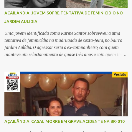
AÇAILÂNDIA: JOVEM SOFRE TENTATIVA DE FEMINICIDIO NO
JARDIM AULIDIA
Uma jovem identificada como Karine Santos sobreviveu a uma
tentativa de feminicídio na madrugada de sexta-feira, no bairro
Jardim Aulídia. O agressor seria o ex-companheiro, com quem
manteve um relacionamento de quase três anos e com quem tem
uma filha. Segundo Karine, durante todo o dia anterior, o suspeito
enviou mensagens insistindo para reatar o relacionamento, mas
ela deixou claro que não queria. Naquela noite, a vítima recebeu o
convite de um amigo para ir a uma festa. Ao chegar ao local,
percebeu que o ex também estava presente, mas permaneceu
tranquila durante todo o evento. O ataque aconteceu quando
Karine retornava para casa, por volta das 5h40 da manhã.
“Quando cheguei, ele estava escondido. Assim que me viu, entrou
no carro e começou a me atacar com uma faca, atingindo também
AÇAILÂNDIA: CASAL MORRE EM GRAVE ACIDENTE NA BR-010
o rapaz que estava comigo”, relatou. Após a agressão, Karine