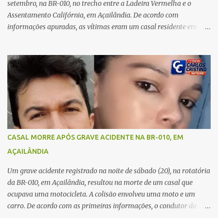
A jovem também registrou boletim de ocorrência contra o ex-
setembro, na BR-010, no trecho entre a Ladeira Vermelha e o
companheiro. Mesm...
Assentamento Califórnia, em Açailândia. De acordo com
informações apuradas, as vítimas eram um casal residente em
Imperatriz. Eles haviam vindo até o bairro Plano da Serra, em
Açailândia, para visitar familiares e estavam a caminho de casa
quando ocorreu a tragédia. O acidente envolveu uma motocicleta e
um caminhão caçamba. Com o impacto da colisão, o casal não
resistiu aos ferimentos e veio a óbito ainda no local. As vítimas
foram identificadas como Carmem Rejane e Ronaldo de Jesus.
Equipes de socorro foram acionadas, mas nada puderam fazer
além de constatar os óbitos. A Polícia Rodoviária Federal (PRF)
esteve no local para controlar o tráfego e coletar informações que
CASAL MORRE APÓS GRAVE ACIDENTE NA BR-010, EM
devem ajudar a esclarecer as causas do acidente.
AÇAILÂNDIA
Um grave acidente registrado na noite de sábado (20), na rotatória
da BR-010, em Açailândia, resultou na morte de um casal que
ocupava uma motocicleta. A colisão envolveu uma moto e um
carro. De acordo com as primeiras informações, o condutor da
motocicleta morreu ainda no local do acidente devido à gravidade