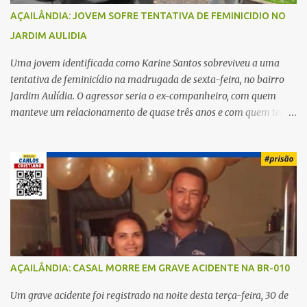
AÇAILÂNDIA: JOVEM SOFRE TENTATIVA DE FEMINICIDIO NO
JARDIM AULIDIA
Uma jovem identificada como Karine Santos sobreviveu a uma
tentativa de feminicídio na madrugada de sexta-feira, no bairro
Jardim Aulídia. O agressor seria o ex-companheiro, com quem
manteve um relacionamento de quase três anos e com quem tem
uma filha. Segundo Karine, durante todo o dia anterior, o suspeito
enviou mensagens insistindo para reatar o relacionamento, mas
ela deixou claro que não queria. Naquela noite, a vítima recebeu o
convite de um amigo para ir a uma festa. Ao chegar ao local,
percebeu que o ex também estava presente, mas permaneceu
tranquila durante todo o evento. O ataque aconteceu quando
Karine retornava para casa, por volta das 5h40 da manhã.
“Quando cheguei, ele estava escondido. Assim que me viu, entrou
no carro e começou a me atacar com uma faca, atingindo também
AÇAILÂNDIA: CASAL MORRE EM GRAVE ACIDENTE NA BR-010
o rapaz que estava comigo”, relatou. Após a agressão, Karine
recebeu atendimento médico e passa bem, estando fora de perigo.
Um grave acidente foi registrado na noite desta terça-feira, 30 de