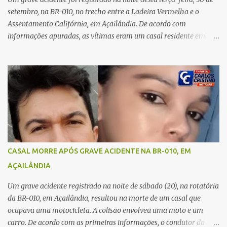
A jovem também registrou boletim de ocorrência contra o ex-
setembro, na BR-010, no trecho entre a Ladeira Vermelha e o
companheiro. Mesm...
Assentamento Califórnia, em Açailândia. De acordo com
informações apuradas, as vítimas eram um casal residente em
Imperatriz. Eles haviam vindo até o bairro Plano da Serra, em
Açailândia, para visitar familiares e estavam a caminho de casa
quando ocorreu a tragédia. O acidente envolveu uma motocicleta e
um caminhão caçamba. Com o impacto da colisão, o casal não
resistiu aos ferimentos e veio a óbito ainda no local. As vítimas
foram identificadas como Carmem Rejane e Ronaldo de Jesus.
Equipes de socorro foram acionadas, mas nada puderam fazer
além de constatar os óbitos. A Polícia Rodoviária Federal (PRF)
esteve no local para controlar o tráfego e coletar informações que
CASAL MORRE APÓS GRAVE ACIDENTE NA BR-010, EM
devem ajudar a esclarecer as causas do acidente.
AÇAILÂNDIA
Um grave acidente registrado na noite de sábado (20), na rotatória
da BR-010, em Açailândia, resultou na morte de um casal que
ocupava uma motocicleta. A colisão envolveu uma moto e um
carro. De acordo com as primeiras informações, o condutor da