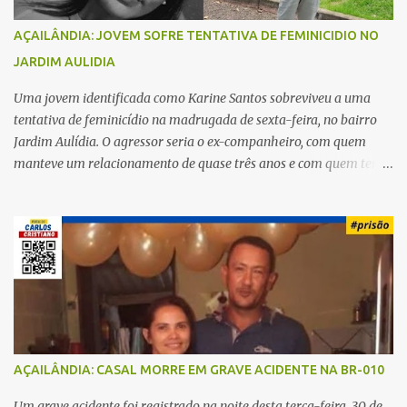
AÇAILÂNDIA: JOVEM SOFRE TENTATIVA DE FEMINICIDIO NO
JARDIM AULIDIA
Uma jovem identificada como Karine Santos sobreviveu a uma
tentativa de feminicídio na madrugada de sexta-feira, no bairro
Jardim Aulídia. O agressor seria o ex-companheiro, com quem
manteve um relacionamento de quase três anos e com quem tem
uma filha. Segundo Karine, durante todo o dia anterior, o suspeito
enviou mensagens insistindo para reatar o relacionamento, mas
ela deixou claro que não queria. Naquela noite, a vítima recebeu o
convite de um amigo para ir a uma festa. Ao chegar ao local,
percebeu que o ex também estava presente, mas permaneceu
tranquila durante todo o evento. O ataque aconteceu quando
Karine retornava para casa, por volta das 5h40 da manhã.
“Quando cheguei, ele estava escondido. Assim que me viu, entrou
no carro e começou a me atacar com uma faca, atingindo também
AÇAILÂNDIA: CASAL MORRE EM GRAVE ACIDENTE NA BR-010
o rapaz que estava comigo”, relatou. Após a agressão, Karine
recebeu atendimento médico e passa bem, estando fora de perigo.
Um grave acidente foi registrado na noite desta terça-feira, 30 de