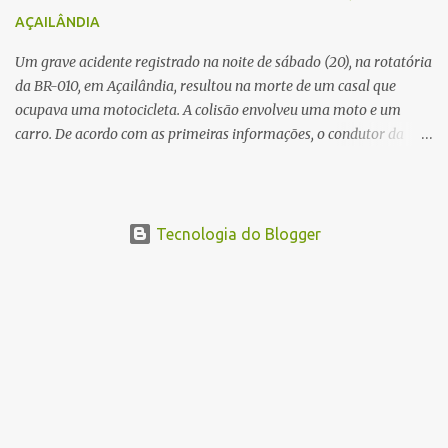
devem ajudar a esclarecer as causas do acidente.
AÇAILÂNDIA
Um grave acidente registrado na noite de sábado (20), na rotatória
da BR-010, em Açailândia, resultou na morte de um casal que
ocupava uma motocicleta. A colisão envolveu uma moto e um
carro. De acordo com as primeiras informações, o condutor da
motocicleta morreu ainda no local do acidente devido à gravidade
dos ferimentos. A passageira da moto chegou a ser socorrida com
vida e encaminhada para atendimento médico, mas infelizmente
não resistiu aos ferimentos e veio a óbito. Uma das vítimas foi
Tecnologia do Blogger
identificada como Gleiciane, moradora do bairro Jacu. Até o
momento, o condutor da motocicleta foi identificado como Julimar
Lucena, iria fazer 37 anos no próximo dia 28 de junho. De acordo
com informações preliminares, o casal teria discutido momentos
antes do acidente. Testemunhas relataram que, após a suposta
discussão, o condutor da motocicleta teria invadido a contramão e
colidido frontalmente com um carro. As circunstâncias do acidente
deverão ser apuradas pelas autoridades competentes. ...