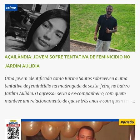
r
i
o
s
AÇAILÂNDIA: JOVEM SOFRE TENTATIVA DE FEMINICIDIO NO
JARDIM AULIDIA
Uma jovem identificada como Karine Santos sobreviveu a uma
tentativa de feminicídio na madrugada de sexta-feira, no bairro
Jardim Aulídia. O agressor seria o ex-companheiro, com quem
manteve um relacionamento de quase três anos e com quem tem
uma filha. Segundo Karine, durante todo o dia anterior, o suspeito
enviou mensagens insistindo para reatar o relacionamento, mas
ela deixou claro que não queria. Naquela noite, a vítima recebeu o
convite de um amigo para ir a uma festa. Ao chegar ao local,
percebeu que o ex também estava presente, mas permaneceu