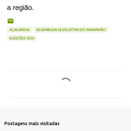
a região.
AÇAILÂNDIA
ASSEMBLEIA LEGISLATIVA DO MARANHÃO
ELEIÇÕES 2026
C
o
m
e
n
t
Postagens mais visitadas
á