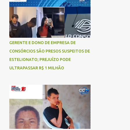
socorrida com vida e encaminhada para
atendimento médico, mas infelizmente não
resistiu aos ferimentos e veio a óbito. Uma
das vítimas foi identificada como Gleiciane,
moradora do bairro Jacu. Até o momento, o
condutor da motocicleta foi identificado
GERENTE E DONO DE EMPRESA DE
como Julimar Lucena, iria fazer 37 anos no
CONSÓRCIOS SÃO PRESOS SUSPEITOS DE
próximo dia 28 de junho. De acordo com
informações preliminares, o casal teria
ESTELIONATO; PREJUÍZO PODE
discutido momentos antes do acidente.
ULTRAPASSAR R$ 1 MILHÃO
Testemunhas relataram que, após a suposta
discussão, o condutor da motocicleta teria
invadido a contramão e colidido
frontalmente com um carro. As
circunstâncias do acidente deverão ser
apuradas pelas autoridades competentes. ...