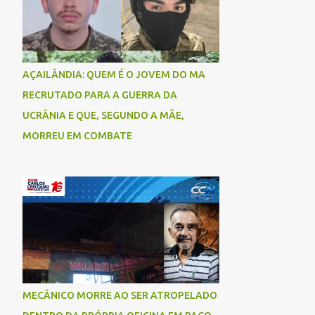
AÇAILÂNDIA: QUEM É O JOVEM DO MA
RECRUTADO PARA A GUERRA DA
UCRÂNIA E QUE, SEGUNDO A MÃE,
MORREU EM COMBATE
MECÂNICO MORRE AO SER ATROPELADO