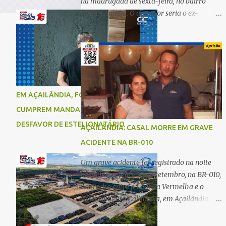
na madrugada de sexta-feira, no bairro
Jardim Aulídia. O agressor seria o ex-
companheiro, com quem manteve um
relacionamento de quase três anos e com
quem tem uma filha. Segundo Karine,
durante todo o dia anterior, o suspeito
enviou mensagens insistindo para reatar o
relacionamento, mas ela deixou claro que
EM AÇAILÂNDIA, FORÇAS DE SEGURANÇA
não queria. Naquela noite, a vítima recebeu
CUMPREM MANDADO DE PRISÃO EM
o convite de um amigo para ir a uma festa.
Ao chegar ao local, percebeu que o ex
DESFAVOR DE ESTELIONATÁRIO
AÇAILÂNDIA: CASAL MORRE EM GRAVE
também estava presente, mas permaneceu
ACIDENTE NA BR-010
tranquila durante todo o evento. O ataque
aconteceu quando Karine retornava para
Um grave acidente foi registrado na noite
casa, por volta das 5h40 da manhã.
desta terça-feira, 30 de setembro, na BR-010,
“Quando cheguei, ele estava escondido.
no trecho entre a Ladeira Vermelha e o
Assim que me viu, entrou no carro e
Assentamento Califórnia, em Açailândia. De
começou a me atacar com uma faca,
acordo com informações apuradas, as
atingindo também o rapaz que estava
vítimas eram um casal residente em