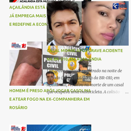
comigo”, relatou. Após a agressão, Karine
Imperatriz. Eles haviam vindo até o bairro
AÇAILÂNDIA ESTÁ MUDANDO: COMÉRCIO
recebeu atendimento médico e passa bem,
Plano da Serra, em Açailândia, para visitar
JÁ EMPREGA MAIS DO QUE A INDÚSTRIA
estando fora de perigo. A jovem também
familiares e estavam a caminho de casa
registrou boletim de ocorrência contra o ex-
E REDEFINE A ECONOMIA DO MUNICÍPIO
quando ocorreu a tragédia. O acidente
companheiro. Mesm...
envolveu uma motocicleta e um caminhão
caçamba. Com o impacto da colisão, o casal
não resistiu aos ferimentos e veio a óbito
CASAL MORRE APÓS GRAVE ACIDENTE
ainda no local. As vítimas foram
NA BR-010, EM AÇAILÂNDIA
identificadas como Carmem Rejane e
Ronaldo de Jesus. Equipes de socorro foram
Um grave acidente registrado na noite de
acionadas, mas nada puderam fazer além
sábado (20), na rotatória da BR-010, em
de constatar os óbitos. A Polícia Rodoviária
Açailândia, resultou na morte de um casal
Federal (PRF) esteve no local para controlar
HOMEM É PRESO APÓS JOGAR GASOLINA
que ocupava uma motocicleta. A colisão
o tráfego e coletar informações que devem
envolveu uma moto e um carro. De acordo
E ATEAR FOGO NA EX-COMPANHEIRA EM
ajudar a esclarecer as causas do acidente.
com as primeiras informações, o condutor
ROSÁRIO
da motocicleta morreu ainda no local do
acidente devido à gravidade dos ferimentos.
A passageira da moto chegou a ser