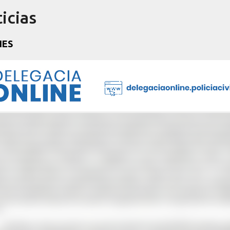
icias
Pular para o conteúdo principal
NES