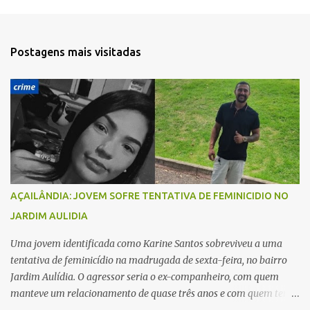
e
n
t
Postagens mais visitadas
á
r
i
o
s
AÇAILÂNDIA: JOVEM SOFRE TENTATIVA DE FEMINICIDIO NO
JARDIM AULIDIA
Uma jovem identificada como Karine Santos sobreviveu a uma
tentativa de feminicídio na madrugada de sexta-feira, no bairro
Jardim Aulídia. O agressor seria o ex-companheiro, com quem
manteve um relacionamento de quase três anos e com quem tem