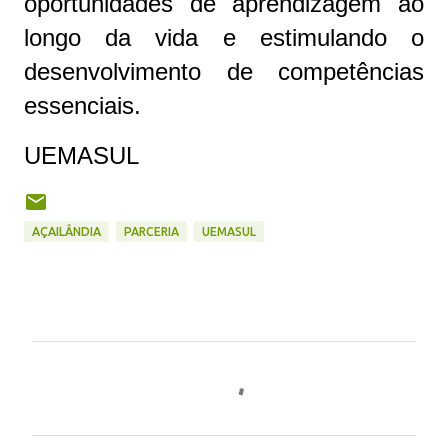
oportunidades de aprendizagem ao
longo da vida e estimulando o
desenvolvimento de competências
essenciais.
UEMASUL
AÇAILÂNDIA
PARCERIA
UEMASUL
C
o
m