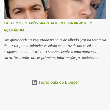
foram identificadas como Carmem Rejane e Ronaldo de Jesus.
Equipes de socorro foram acionadas, mas nada puderam fazer
além de constatar os óbitos. A Polícia Rodoviária Federal (PRF)
esteve no local para controlar o tráfego e coletar informações que
CASAL MORRE APÓS GRAVE ACIDENTE NA BR-010, EM
devem ajudar a esclarecer as causas do acidente.
AÇAILÂNDIA
Um grave acidente registrado na noite de sábado (20), na rotatória
da BR-010, em Açailândia, resultou na morte de um casal que
ocupava uma motocicleta. A colisão envolveu uma moto e um
carro. De acordo com as primeiras informações, o condutor da
motocicleta morreu ainda no local do acidente devido à gravidade
dos ferimentos. A passageira da moto chegou a ser socorrida com
vida e encaminhada para atendimento médico, mas infelizmente
não resistiu aos ferimentos e veio a óbito. Uma das vítimas foi
Tecnologia do Blogger
identificada como Gleiciane, moradora do bairro Jacu. Até o
momento, o condutor da motocicleta foi identificado como Julimar
Lucena, iria fazer 37 anos no próximo dia 28 de junho. De acordo
com informações preliminares, o casal teria discutido momentos