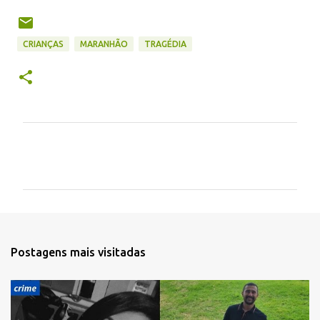
CRIANÇAS
MARANHÃO
TRAGÉDIA
C
o
m
e
n
t
Postagens mais visitadas
á
r
i