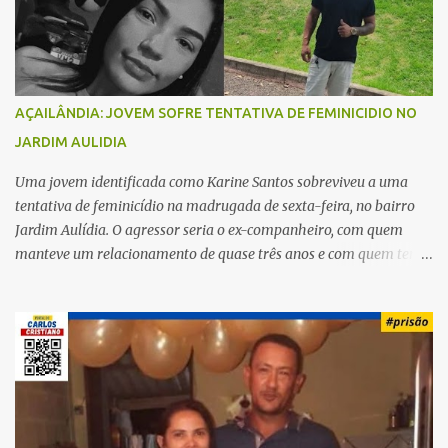
o
s
AÇAILÂNDIA: JOVEM SOFRE TENTATIVA DE FEMINICIDIO NO
JARDIM AULIDIA
Uma jovem identificada como Karine Santos sobreviveu a uma
tentativa de feminicídio na madrugada de sexta-feira, no bairro
Jardim Aulídia. O agressor seria o ex-companheiro, com quem
manteve um relacionamento de quase três anos e com quem tem
uma filha. Segundo Karine, durante todo o dia anterior, o suspeito
enviou mensagens insistindo para reatar o relacionamento, mas
ela deixou claro que não queria. Naquela noite, a vítima recebeu o
convite de um amigo para ir a uma festa. Ao chegar ao local,
percebeu que o ex também estava presente, mas permaneceu
tranquila durante todo o evento. O ataque aconteceu quando
Karine retornava para casa, por volta das 5h40 da manhã.
“Quando cheguei, ele estava escondido. Assim que me viu, entrou