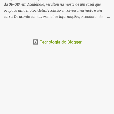
da BR-010, em Açailândia, resultou na morte de um casal que
ocupava uma motocicleta. A colisão envolveu uma moto e um
carro. De acordo com as primeiras informações, o condutor da
motocicleta morreu ainda no local do acidente devido à gravidade
dos ferimentos. A passageira da moto chegou a ser socorrida com
vida e encaminhada para atendimento médico, mas infelizmente
não resistiu aos ferimentos e veio a óbito. Uma das vítimas foi
Tecnologia do Blogger
identificada como Gleiciane, moradora do bairro Jacu. Até o
momento, o condutor da motocicleta foi identificado como Julimar
Lucena, iria fazer 37 anos no próximo dia 28 de junho. De acordo
com informações preliminares, o casal teria discutido momentos
antes do acidente. Testemunhas relataram que, após a suposta
discussão, o condutor da motocicleta teria invadido a contramão e
colidido frontalmente com um carro. As circunstâncias do acidente
deverão ser apuradas pelas autoridades competentes. ...