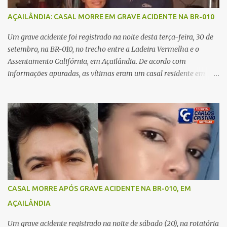
no carro e começou a me atacar com uma faca, atingindo também
AÇAILÂNDIA: CASAL MORRE EM GRAVE ACIDENTE NA BR-010
o rapaz que estava comigo”, relatou. Após a agressão, Karine
recebeu atendimento médico e passa bem, estando fora de perigo.
Um grave acidente foi registrado na noite desta terça-feira, 30 de
A jovem também registrou boletim de ocorrência contra o ex-
setembro, na BR-010, no trecho entre a Ladeira Vermelha e o
companheiro. Mesm...
Assentamento Califórnia, em Açailândia. De acordo com
informações apuradas, as vítimas eram um casal residente em
Imperatriz. Eles haviam vindo até o bairro Plano da Serra, em
Açailândia, para visitar familiares e estavam a caminho de casa
quando ocorreu a tragédia. O acidente envolveu uma motocicleta e
um caminhão caçamba. Com o impacto da colisão, o casal não
resistiu aos ferimentos e veio a óbito ainda no local. As vítimas
foram identificadas como Carmem Rejane e Ronaldo de Jesus.
Equipes de socorro foram acionadas, mas nada puderam fazer
além de constatar os óbitos. A Polícia Rodoviária Federal (PRF)
esteve no local para controlar o tráfego e coletar informações que
CASAL MORRE APÓS GRAVE ACIDENTE NA BR-010, EM
devem ajudar a esclarecer as causas do acidente.
AÇAILÂNDIA
Um grave acidente registrado na noite de sábado (20), na rotatória