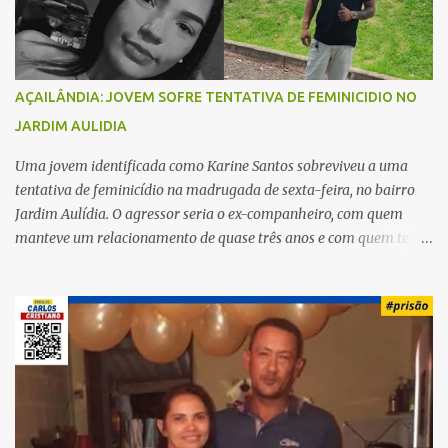
s
AÇAILÂNDIA: JOVEM SOFRE TENTATIVA DE FEMINICIDIO NO
JARDIM AULIDIA
Uma jovem identificada como Karine Santos sobreviveu a uma
tentativa de feminicídio na madrugada de sexta-feira, no bairro
Jardim Aulídia. O agressor seria o ex-companheiro, com quem
manteve um relacionamento de quase três anos e com quem tem
uma filha. Segundo Karine, durante todo o dia anterior, o suspeito
enviou mensagens insistindo para reatar o relacionamento, mas
ela deixou claro que não queria. Naquela noite, a vítima recebeu o
convite de um amigo para ir a uma festa. Ao chegar ao local,
percebeu que o ex também estava presente, mas permaneceu
tranquila durante todo o evento. O ataque aconteceu quando
Karine retornava para casa, por volta das 5h40 da manhã.
“Quando cheguei, ele estava escondido. Assim que me viu, entrou