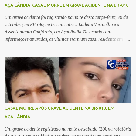
no carro e começou a me atacar com uma faca, atingindo também
AÇAILÂNDIA: CASAL MORRE EM GRAVE ACIDENTE NA BR-010
o rapaz que estava comigo”, relatou. Após a agressão, Karine
recebeu atendimento médico e passa bem, estando fora de perigo.
Um grave acidente foi registrado na noite desta terça-feira, 30 de
A jovem também registrou boletim de ocorrência contra o ex-
setembro, na BR-010, no trecho entre a Ladeira Vermelha e o
companheiro. Mesm...
Assentamento Califórnia, em Açailândia. De acordo com
informações apuradas, as vítimas eram um casal residente em
Imperatriz. Eles haviam vindo até o bairro Plano da Serra, em
Açailândia, para visitar familiares e estavam a caminho de casa
quando ocorreu a tragédia. O acidente envolveu uma motocicleta e
um caminhão caçamba. Com o impacto da colisão, o casal não
resistiu aos ferimentos e veio a óbito ainda no local. As vítimas
foram identificadas como Carmem Rejane e Ronaldo de Jesus.
Equipes de socorro foram acionadas, mas nada puderam fazer
além de constatar os óbitos. A Polícia Rodoviária Federal (PRF)
esteve no local para controlar o tráfego e coletar informações que
CASAL MORRE APÓS GRAVE ACIDENTE NA BR-010, EM
devem ajudar a esclarecer as causas do acidente.
AÇAILÂNDIA
Um grave acidente registrado na noite de sábado (20), na rotatória