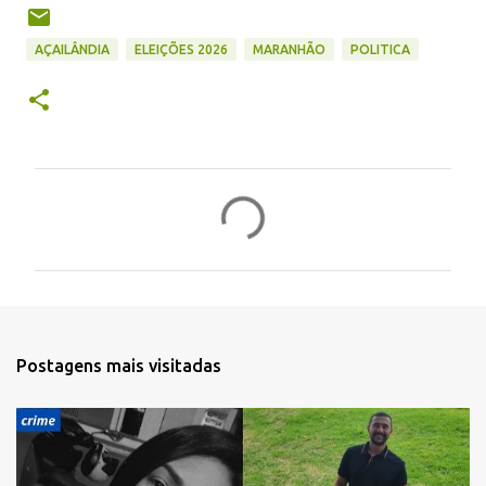
AÇAILÂNDIA
ELEIÇÕES 2026
MARANHÃO
POLITICA
C
o
m
e
n
t
Postagens mais visitadas
á
r
i
o