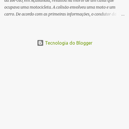
da BR-010, em Açailândia, resultou na morte de um casal que
ocupava uma motocicleta. A colisão envolveu uma moto e um
carro. De acordo com as primeiras informações, o condutor da
motocicleta morreu ainda no local do acidente devido à gravidade
dos ferimentos. A passageira da moto chegou a ser socorrida com
vida e encaminhada para atendimento médico, mas infelizmente
não resistiu aos ferimentos e veio a óbito. Uma das vítimas foi
Tecnologia do Blogger
identificada como Gleiciane, moradora do bairro Jacu. Até o
momento, o condutor da motocicleta foi identificado como Julimar
Lucena, iria fazer 37 anos no próximo dia 28 de junho. De acordo
com informações preliminares, o casal teria discutido momentos
antes do acidente. Testemunhas relataram que, após a suposta
discussão, o condutor da motocicleta teria invadido a contramão e
colidido frontalmente com um carro. As circunstâncias do acidente
deverão ser apuradas pelas autoridades competentes. ...