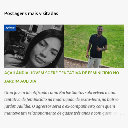
n
t
Postagens mais visitadas
á
r
i
o
s
AÇAILÂNDIA: JOVEM SOFRE TENTATIVA DE FEMINICIDIO NO
JARDIM AULIDIA
Uma jovem identificada como Karine Santos sobreviveu a uma
tentativa de feminicídio na madrugada de sexta-feira, no bairro
Jardim Aulídia. O agressor seria o ex-companheiro, com quem
manteve um relacionamento de quase três anos e com quem tem
uma filha. Segundo Karine, durante todo o dia anterior, o suspeito
enviou mensagens insistindo para reatar o relacionamento, mas