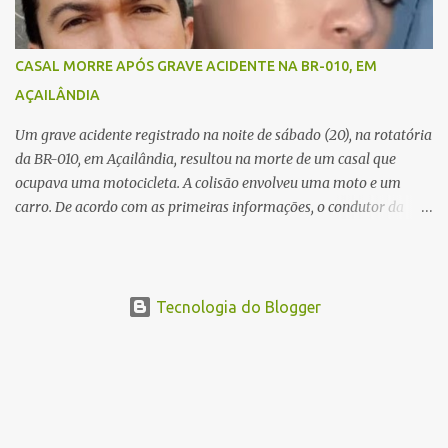
Equipes de socorro foram acionadas, mas nada puderam fazer
além de constatar os óbitos. A Polícia Rodoviária Federal (PRF)
esteve no local para controlar o tráfego e coletar informações que
CASAL MORRE APÓS GRAVE ACIDENTE NA BR-010, EM
devem ajudar a esclarecer as causas do acidente.
AÇAILÂNDIA
Um grave acidente registrado na noite de sábado (20), na rotatória
da BR-010, em Açailândia, resultou na morte de um casal que
ocupava uma motocicleta. A colisão envolveu uma moto e um
carro. De acordo com as primeiras informações, o condutor da
motocicleta morreu ainda no local do acidente devido à gravidade
dos ferimentos. A passageira da moto chegou a ser socorrida com
vida e encaminhada para atendimento médico, mas infelizmente
não resistiu aos ferimentos e veio a óbito. Uma das vítimas foi
Tecnologia do Blogger
identificada como Gleiciane, moradora do bairro Jacu. Até o
momento, o condutor da motocicleta foi identificado como Julimar
Lucena, iria fazer 37 anos no próximo dia 28 de junho. De acordo
com informações preliminares, o casal teria discutido momentos
antes do acidente. Testemunhas relataram que, após a suposta
discussão, o condutor da motocicleta teria invadido a contramão e