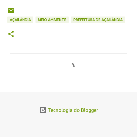
AÇAILÂNDIA
MEIO AMBIENTE
PREFEITURA DE AÇAILÂNDIA
C
o
m
e
n
t
Tecnologia do Blogger
á
r
i