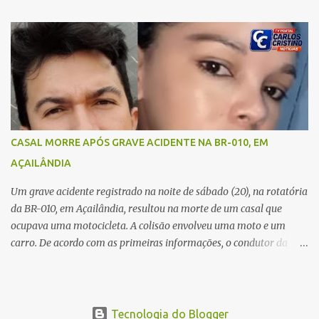
Açailândia, para visitar familiares e estavam a caminho de casa
quando ocorreu a tragédia. O acidente envolveu uma motocicleta e
um caminhão caçamba. Com o impacto da colisão, o casal não
resistiu aos ferimentos e veio a óbito ainda no local. As vítimas
foram identificadas como Carmem Rejane e Ronaldo de Jesus.
Equipes de socorro foram acionadas, mas nada puderam fazer
além de constatar os óbitos. A Polícia Rodoviária Federal (PRF)
esteve no local para controlar o tráfego e coletar informações que
CASAL MORRE APÓS GRAVE ACIDENTE NA BR-010, EM
devem ajudar a esclarecer as causas do acidente.
AÇAILÂNDIA
Um grave acidente registrado na noite de sábado (20), na rotatória
da BR-010, em Açailândia, resultou na morte de um casal que
ocupava uma motocicleta. A colisão envolveu uma moto e um
carro. De acordo com as primeiras informações, o condutor da
motocicleta morreu ainda no local do acidente devido à gravidade
dos ferimentos. A passageira da moto chegou a ser socorrida com
vida e encaminhada para atendimento médico, mas infelizmente
não resistiu aos ferimentos e veio a óbito. Uma das vítimas foi
Tecnologia do Blogger