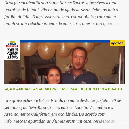
Uma jovem identificada como Karine Santos sobreviveu a uma
tentativa de feminicídio na madrugada de sexta-feira, no bairro
Jardim Aulídia. O agressor seria o ex-companheiro, com quem
manteve um relacionamento de quase três anos e com quem tem
uma filha. Segundo Karine, durante todo o dia anterior, o suspeito
enviou mensagens insistindo para reatar o relacionamento, mas
ela deixou claro que não queria. Naquela noite, a vítima recebeu o
convite de um amigo para ir a uma festa. Ao chegar ao local,
percebeu que o ex também estava presente, mas permaneceu
tranquila durante todo o evento. O ataque aconteceu quando
Karine retornava para casa, por volta das 5h40 da manhã.
“Quando cheguei, ele estava escondido. Assim que me viu, entrou
no carro e começou a me atacar com uma faca, atingindo também
AÇAILÂNDIA: CASAL MORRE EM GRAVE ACIDENTE NA BR-010
o rapaz que estava comigo”, relatou. Após a agressão, Karine
recebeu atendimento médico e passa bem, estando fora de perigo.
Um grave acidente foi registrado na noite desta terça-feira, 30 de
A jovem também registrou boletim de ocorrência contra o ex-
setembro, na BR-010, no trecho entre a Ladeira Vermelha e o
companheiro. Mesm...
Assentamento Califórnia, em Açailândia. De acordo com
informações apuradas, as vítimas eram um casal residente em
Imperatriz. Eles haviam vindo até o bairro Plano da Serra, em