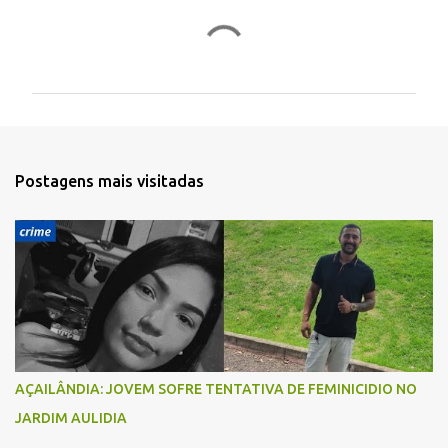
C
o
m
e
n
t
Postagens mais visitadas
á
r
i
o
s
AÇAILÂNDIA: JOVEM SOFRE TENTATIVA DE FEMINICIDIO NO
JARDIM AULIDIA