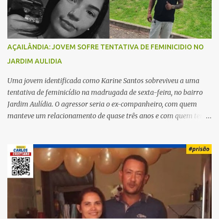
s
AÇAILÂNDIA: JOVEM SOFRE TENTATIVA DE FEMINICIDIO NO
JARDIM AULIDIA
Uma jovem identificada como Karine Santos sobreviveu a uma
tentativa de feminicídio na madrugada de sexta-feira, no bairro
Jardim Aulídia. O agressor seria o ex-companheiro, com quem
manteve um relacionamento de quase três anos e com quem tem
uma filha. Segundo Karine, durante todo o dia anterior, o suspeito
enviou mensagens insistindo para reatar o relacionamento, mas
ela deixou claro que não queria. Naquela noite, a vítima recebeu o
convite de um amigo para ir a uma festa. Ao chegar ao local,
percebeu que o ex também estava presente, mas permaneceu
tranquila durante todo o evento. O ataque aconteceu quando
Karine retornava para casa, por volta das 5h40 da manhã.
“Quando cheguei, ele estava escondido. Assim que me viu, entrou