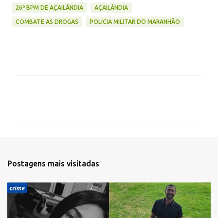
26º BPM DE AÇAILÂNDIA
AÇAILÂNDIA
COMBATE AS DROGAS
POLICIA MILITAR DO MARANHÃO
C
o
m
e
n
t
Postagens mais visitadas
á
r
i
o