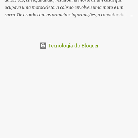
da BR-010, em Açailândia, resultou na morte de um casal que
ocupava uma motocicleta. A colisão envolveu uma moto e um
carro. De acordo com as primeiras informações, o condutor da
motocicleta morreu ainda no local do acidente devido à gravidade
dos ferimentos. A passageira da moto chegou a ser socorrida com
vida e encaminhada para atendimento médico, mas infelizmente
não resistiu aos ferimentos e veio a óbito. Uma das vítimas foi
Tecnologia do Blogger
identificada como Gleiciane, moradora do bairro Jacu. Até o
momento, o condutor da motocicleta foi identificado como Julimar
Lucena, iria fazer 37 anos no próximo dia 28 de junho. De acordo
com informações preliminares, o casal teria discutido momentos
antes do acidente. Testemunhas relataram que, após a suposta
discussão, o condutor da motocicleta teria invadido a contramão e
colidido frontalmente com um carro. As circunstâncias do acidente
deverão ser apuradas pelas autoridades competentes. ...