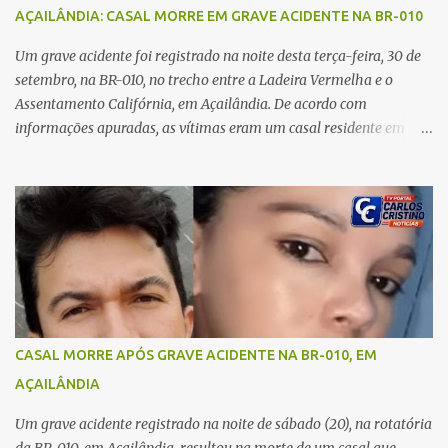
no carro e começou a me atacar com uma faca, atingindo também
AÇAILÂNDIA: CASAL MORRE EM GRAVE ACIDENTE NA BR-010
o rapaz que estava comigo”, relatou. Após a agressão, Karine
recebeu atendimento médico e passa bem, estando fora de perigo.
Um grave acidente foi registrado na noite desta terça-feira, 30 de
A jovem também registrou boletim de ocorrência contra o ex-
setembro, na BR-010, no trecho entre a Ladeira Vermelha e o
companheiro. Mesm...
Assentamento Califórnia, em Açailândia. De acordo com
informações apuradas, as vítimas eram um casal residente em
Imperatriz. Eles haviam vindo até o bairro Plano da Serra, em
Açailândia, para visitar familiares e estavam a caminho de casa
quando ocorreu a tragédia. O acidente envolveu uma motocicleta e
um caminhão caçamba. Com o impacto da colisão, o casal não
resistiu aos ferimentos e veio a óbito ainda no local. As vítimas
foram identificadas como Carmem Rejane e Ronaldo de Jesus.
Equipes de socorro foram acionadas, mas nada puderam fazer
além de constatar os óbitos. A Polícia Rodoviária Federal (PRF)
esteve no local para controlar o tráfego e coletar informações que
CASAL MORRE APÓS GRAVE ACIDENTE NA BR-010, EM
devem ajudar a esclarecer as causas do acidente.
AÇAILÂNDIA
Um grave acidente registrado na noite de sábado (20), na rotatória