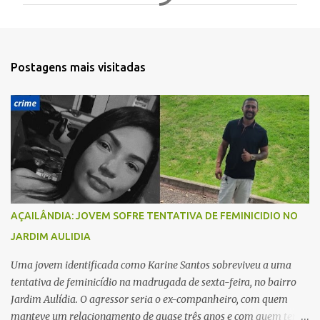
m
e
n
t
Postagens mais visitadas
á
r
i
o
s
AÇAILÂNDIA: JOVEM SOFRE TENTATIVA DE FEMINICIDIO NO
JARDIM AULIDIA
Uma jovem identificada como Karine Santos sobreviveu a uma
tentativa de feminicídio na madrugada de sexta-feira, no bairro
Jardim Aulídia. O agressor seria o ex-companheiro, com quem
manteve um relacionamento de quase três anos e com quem tem