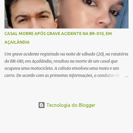
resistiu aos ferimentos e veio a óbito ainda no local. As vítimas
foram identificadas como Carmem Rejane e Ronaldo de Jesus.
Equipes de socorro foram acionadas, mas nada puderam fazer
além de constatar os óbitos. A Polícia Rodoviária Federal (PRF)
esteve no local para controlar o tráfego e coletar informações que
CASAL MORRE APÓS GRAVE ACIDENTE NA BR-010, EM
devem ajudar a esclarecer as causas do acidente.
AÇAILÂNDIA
Um grave acidente registrado na noite de sábado (20), na rotatória
da BR-010, em Açailândia, resultou na morte de um casal que
ocupava uma motocicleta. A colisão envolveu uma moto e um
carro. De acordo com as primeiras informações, o condutor da
motocicleta morreu ainda no local do acidente devido à gravidade
dos ferimentos. A passageira da moto chegou a ser socorrida com
vida e encaminhada para atendimento médico, mas infelizmente
não resistiu aos ferimentos e veio a óbito. Uma das vítimas foi
Tecnologia do Blogger
identificada como Gleiciane, moradora do bairro Jacu. Até o
momento, o condutor da motocicleta foi identificado como Julimar
Lucena, iria fazer 37 anos no próximo dia 28 de junho. De acordo
com informações preliminares, o casal teria discutido momentos