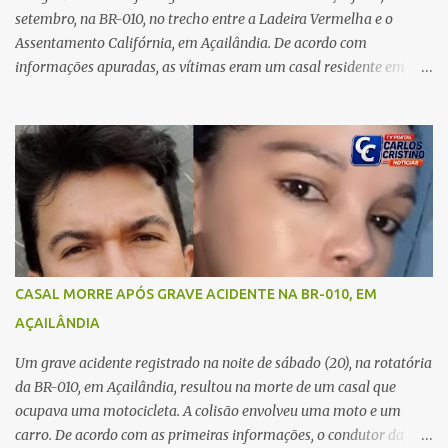
A jovem também registrou boletim de ocorrência contra o ex-
setembro, na BR-010, no trecho entre a Ladeira Vermelha e o
companheiro. Mesm...
Assentamento Califórnia, em Açailândia. De acordo com
informações apuradas, as vítimas eram um casal residente em
Imperatriz. Eles haviam vindo até o bairro Plano da Serra, em
Açailândia, para visitar familiares e estavam a caminho de casa
quando ocorreu a tragédia. O acidente envolveu uma motocicleta e
um caminhão caçamba. Com o impacto da colisão, o casal não
resistiu aos ferimentos e veio a óbito ainda no local. As vítimas
foram identificadas como Carmem Rejane e Ronaldo de Jesus.
Equipes de socorro foram acionadas, mas nada puderam fazer
além de constatar os óbitos. A Polícia Rodoviária Federal (PRF)
esteve no local para controlar o tráfego e coletar informações que
CASAL MORRE APÓS GRAVE ACIDENTE NA BR-010, EM
devem ajudar a esclarecer as causas do acidente.
AÇAILÂNDIA
Um grave acidente registrado na noite de sábado (20), na rotatória
da BR-010, em Açailândia, resultou na morte de um casal que
ocupava uma motocicleta. A colisão envolveu uma moto e um
carro. De acordo com as primeiras informações, o condutor da