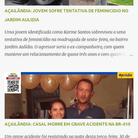
AÇAILÂNDIA: JOVEM SOFRE TENTATIVA DE FEMINICIDIO NO
JARDIM AULIDIA
Uma jovem identificada como Karine Santos sobreviveu a uma
tentativa de feminicídio na madrugada de sexta-feira, no bairro
Jardim Aulídia. O agressor seria o ex-companheiro, com quem
manteve um relacionamento de quase três anos e com quem tem
uma filha. Segundo Karine, durante todo o dia anterior, o suspeito
enviou mensagens insistindo para reatar o relacionamento, mas
ela deixou claro que não queria. Naquela noite, a vítima recebeu o
convite de um amigo para ir a uma festa. Ao chegar ao local,
percebeu que o ex também estava presente, mas permaneceu
tranquila durante todo o evento. O ataque aconteceu quando
Karine retornava para casa, por volta das 5h40 da manhã.
“Quando cheguei, ele estava escondido. Assim que me viu, entrou
no carro e começou a me atacar com uma faca, atingindo também
AÇAILÂNDIA: CASAL MORRE EM GRAVE ACIDENTE NA BR-010
o rapaz que estava comigo”, relatou. Após a agressão, Karine
recebeu atendimento médico e passa bem, estando fora de perigo.
Um grave acidente foi registrado na noite desta terça-feira, 30 de