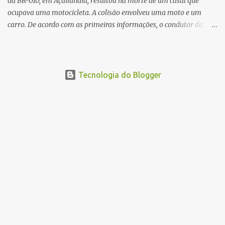
da BR-010, em Açailândia, resultou na morte de um casal que
ocupava uma motocicleta. A colisão envolveu uma moto e um
carro. De acordo com as primeiras informações, o condutor da
motocicleta morreu ainda no local do acidente devido à gravidade
dos ferimentos. A passageira da moto chegou a ser socorrida com
vida e encaminhada para atendimento médico, mas infelizmente
não resistiu aos ferimentos e veio a óbito. Uma das vítimas foi
Tecnologia do Blogger
identificada como Gleiciane, moradora do bairro Jacu. Até o
momento, o condutor da motocicleta foi identificado como Julimar
Lucena, iria fazer 37 anos no próximo dia 28 de junho. De acordo
com informações preliminares, o casal teria discutido momentos
antes do acidente. Testemunhas relataram que, após a suposta
discussão, o condutor da motocicleta teria invadido a contramão e
colidido frontalmente com um carro. As circunstâncias do acidente
deverão ser apuradas pelas autoridades competentes. ...