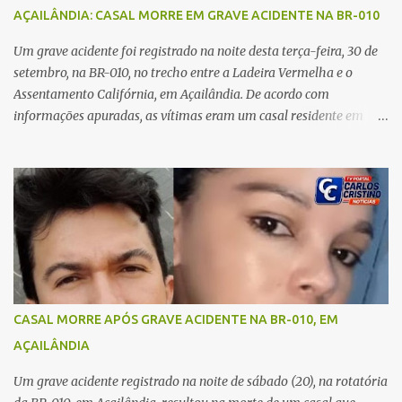
no carro e começou a me atacar com uma faca, atingindo também
AÇAILÂNDIA: CASAL MORRE EM GRAVE ACIDENTE NA BR-010
o rapaz que estava comigo”, relatou. Após a agressão, Karine
recebeu atendimento médico e passa bem, estando fora de perigo.
Um grave acidente foi registrado na noite desta terça-feira, 30 de
A jovem também registrou boletim de ocorrência contra o ex-
setembro, na BR-010, no trecho entre a Ladeira Vermelha e o
companheiro. Mesm...
Assentamento Califórnia, em Açailândia. De acordo com
informações apuradas, as vítimas eram um casal residente em
Imperatriz. Eles haviam vindo até o bairro Plano da Serra, em
Açailândia, para visitar familiares e estavam a caminho de casa
quando ocorreu a tragédia. O acidente envolveu uma motocicleta e
um caminhão caçamba. Com o impacto da colisão, o casal não
resistiu aos ferimentos e veio a óbito ainda no local. As vítimas
foram identificadas como Carmem Rejane e Ronaldo de Jesus.
Equipes de socorro foram acionadas, mas nada puderam fazer
além de constatar os óbitos. A Polícia Rodoviária Federal (PRF)
esteve no local para controlar o tráfego e coletar informações que
CASAL MORRE APÓS GRAVE ACIDENTE NA BR-010, EM
devem ajudar a esclarecer as causas do acidente.
AÇAILÂNDIA
Um grave acidente registrado na noite de sábado (20), na rotatória