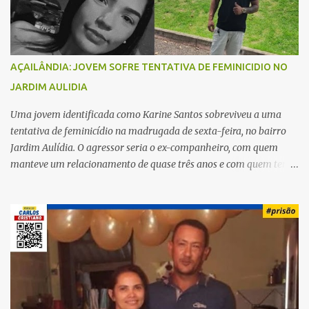
s
AÇAILÂNDIA: JOVEM SOFRE TENTATIVA DE FEMINICIDIO NO
JARDIM AULIDIA
Uma jovem identificada como Karine Santos sobreviveu a uma
tentativa de feminicídio na madrugada de sexta-feira, no bairro
Jardim Aulídia. O agressor seria o ex-companheiro, com quem
manteve um relacionamento de quase três anos e com quem tem
uma filha. Segundo Karine, durante todo o dia anterior, o suspeito
enviou mensagens insistindo para reatar o relacionamento, mas
ela deixou claro que não queria. Naquela noite, a vítima recebeu o
convite de um amigo para ir a uma festa. Ao chegar ao local,
percebeu que o ex também estava presente, mas permaneceu
tranquila durante todo o evento. O ataque aconteceu quando
Karine retornava para casa, por volta das 5h40 da manhã.
“Quando cheguei, ele estava escondido. Assim que me viu, entrou