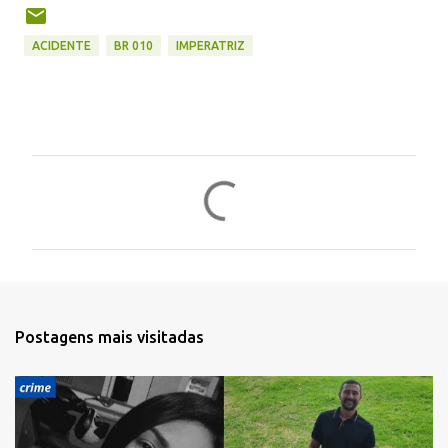
ACIDENTE
BR 010
IMPERATRIZ
C
o
m
e
n
t
Postagens mais visitadas
á
r
i
o