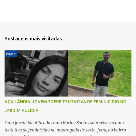
o
m
e
n
t
Postagens mais visitadas
á
r
i
o
s
AÇAILÂNDIA: JOVEM SOFRE TENTATIVA DE FEMINICIDIO NO
JARDIM AULIDIA
Uma jovem identificada como Karine Santos sobreviveu a uma
tentativa de feminicídio na madrugada de sexta-feira, no bairro