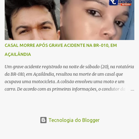
um caminhão caçamba. Com o impacto da colisão, o casal não
resistiu aos ferimentos e veio a óbito ainda no local. As vítimas
foram identificadas como Carmem Rejane e Ronaldo de Jesus.
Equipes de socorro foram acionadas, mas nada puderam fazer
além de constatar os óbitos. A Polícia Rodoviária Federal (PRF)
esteve no local para controlar o tráfego e coletar informações que
CASAL MORRE APÓS GRAVE ACIDENTE NA BR-010, EM
devem ajudar a esclarecer as causas do acidente.
AÇAILÂNDIA
Um grave acidente registrado na noite de sábado (20), na rotatória
da BR-010, em Açailândia, resultou na morte de um casal que
ocupava uma motocicleta. A colisão envolveu uma moto e um
carro. De acordo com as primeiras informações, o condutor da
motocicleta morreu ainda no local do acidente devido à gravidade
dos ferimentos. A passageira da moto chegou a ser socorrida com
vida e encaminhada para atendimento médico, mas infelizmente
não resistiu aos ferimentos e veio a óbito. Uma das vítimas foi
Tecnologia do Blogger
identificada como Gleiciane, moradora do bairro Jacu. Até o
momento, o condutor da motocicleta foi identificado como Julimar