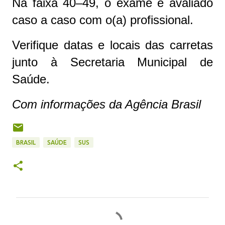
Na faixa 40–49, o exame é avaliado
caso a caso com o(a) profissional.
Verifique datas e locais das carretas
junto à Secretaria Municipal de
Saúde.
Com informações da Agência Brasil
BRASIL
SAÚDE
SUS
C