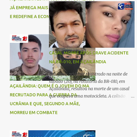
comigo”, relatou. Após a agressão, Karine
Imperatriz. Eles haviam vindo até o bairro
JÁ EMPREGA MAIS DO QUE A INDÚSTRIA
recebeu atendimento médico e passa bem,
Plano da Serra, em Açailândia, para visitar
E REDEFINE A ECONOMIA DO MUNICÍPIO
estando fora de perigo. A jovem também
familiares e estavam a caminho de casa
registrou boletim de ocorrência contra o ex-
quando ocorreu a tragédia. O acidente
companheiro. Mesm...
envolveu uma motocicleta e um caminhão
caçamba. Com o impacto da colisão, o casal
não resistiu aos ferimentos e veio a óbito
CASAL MORRE APÓS GRAVE ACIDENTE
ainda no local. As vítimas foram
NA BR-010, EM AÇAILÂNDIA
identificadas como Carmem Rejane e
Ronaldo de Jesus. Equipes de socorro foram
Um grave acidente registrado na noite de
acionadas, mas nada puderam fazer além
sábado (20), na rotatória da BR-010, em
AÇAILÂNDIA: QUEM É O JOVEM DO MA
de constatar os óbitos. A Polícia Rodoviária
Açailândia, resultou na morte de um casal
Federal (PRF) esteve no local para controlar
RECRUTADO PARA A GUERRA DA
que ocupava uma motocicleta. A colisão
o tráfego e coletar informações que devem
envolveu uma moto e um carro. De acordo
UCRÂNIA E QUE, SEGUNDO A MÃE,
ajudar a esclarecer as causas do acidente.
com as primeiras informações, o condutor
MORREU EM COMBATE
da motocicleta morreu ainda no local do
acidente devido à gravidade dos ferimentos.
A passageira da moto chegou a ser