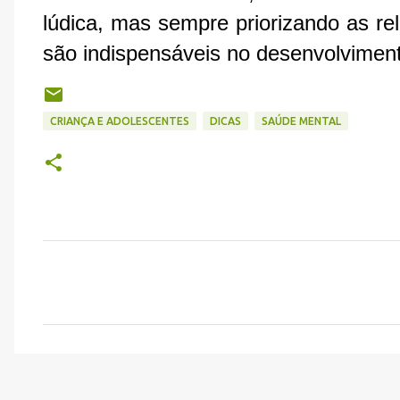
lúdica, mas sempre priorizando as rel
são indispensáveis no desenvolvimento
CRIANÇA E ADOLESCENTES
DICAS
SAÚDE MENTAL
C
o
m
e
n
t