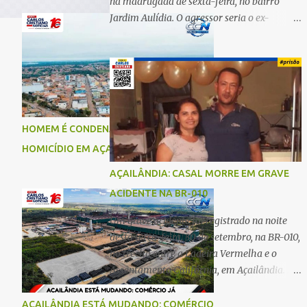
na madrugada de sexta-feira, no bairro
Jardim Aulídia. O agressor seria o ex-
companheiro, com quem manteve um
relacionamento de quase três anos e com
quem tem uma filha. Segundo Karine,
durante todo o dia anterior, o suspeito
enviou mensagens insistindo para reatar o
relacionamento, mas ela deixou claro que
HOMEM É CONDENADO A 18 ANOS POR
não queria. Naquela noite, a vítima recebeu
HOMICÍDIO EM AÇAILÂNDIA
o convite de um amigo para ir a uma festa.
Ao chegar ao local, percebeu que o ex
AÇAILÂNDIA: CASAL MORRE EM GRAVE
também estava presente, mas permaneceu
ACIDENTE NA BR-010
tranquila durante todo o evento. O ataque
aconteceu quando Karine retornava para
Um grave acidente foi registrado na noite
casa, por volta das 5h40 da manhã.
desta terça-feira, 30 de setembro, na BR-010,
“Quando cheguei, ele estava escondido.
no trecho entre a Ladeira Vermelha e o
Assim que me viu, entrou no carro e
Assentamento Califórnia, em Açailândia. De
começou a me atacar com uma faca,
acordo com informações apuradas, as
atingindo também o rapaz que estava
vítimas eram um casal residente em
AÇAILÂNDIA ESTÁ MUDANDO: COMÉRCIO