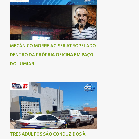
socorrida com vida e encaminhada para
atendimento médico, mas infelizmente não
resistiu aos ferimentos e veio a óbito. Uma
das vítimas foi identificada como Gleiciane,
moradora do bairro Jacu. Até o momento, o
condutor da motocicleta foi identificado
MECÂNICO MORRE AO SER ATROPELADO
como Julimar Lucena, iria fazer 37 anos no
DENTRO DA PRÓPRIA OFICINA EM PAÇO
próximo dia 28 de junho. De acordo com
informações preliminares, o casal teria
DO LUMIAR
discutido momentos antes do acidente.
Testemunhas relataram que, após a suposta
discussão, o condutor da motocicleta teria
invadido a contramão e colidido
frontalmente com um carro. As
circunstâncias do acidente deverão ser
apuradas pelas autoridades competentes. ...
TRÊS ADULTOS SÃO CONDUZIDOS À