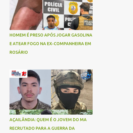
socorrida com vida e encaminhada para
atendimento médico, mas infelizmente não
resistiu aos ferimentos e veio a óbito. Uma
das vítimas foi identificada como Gleiciane,
moradora do bairro Jacu. Até o momento, o
HOMEM É PRESO APÓS JOGAR GASOLINA
condutor da motocicleta foi identificado
E ATEAR FOGO NA EX-COMPANHEIRA EM
como Julimar Lucena, iria fazer 37 anos no
ROSÁRIO
próximo dia 28 de junho. De acordo com
informações preliminares, o casal teria
discutido momentos antes do acidente.
Testemunhas relataram que, após a suposta
discussão, o condutor da motocicleta teria
invadido a contramão e colidido
frontalmente com um carro. As
circunstâncias do acidente deverão ser
apuradas pelas autoridades competentes. ...
AÇAILÂNDIA: QUEM É O JOVEM DO MA
RECRUTADO PARA A GUERRA DA