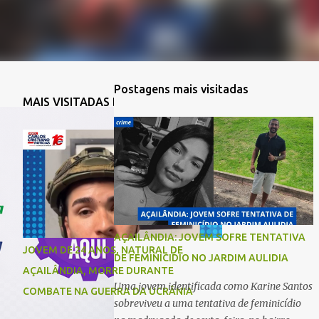
Postagens mais visitadas
MAIS VISITADAS DA SEMANA
AÇAILÂNDIA: JOVEM SOFRE TENTATIVA
JOVEM DE 24 ANOS, NATURAL DE
DE FEMINICIDIO NO JARDIM AULIDIA
AÇAILÂNDIA, MORRE DURANTE
Uma jovem identificada como Karine Santos
COMBATE NA GUERRA DA UCRÂNIA
sobreviveu a uma tentativa de feminicídio