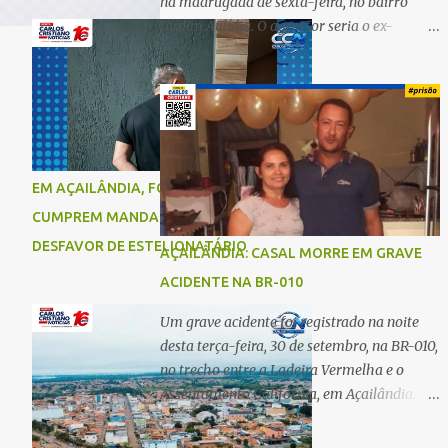
na madrugada de sexta-feira, no bairro
Jardim Aulídia. O agressor seria o ex-
companheiro, com quem manteve um
relacionamento de quase três anos e com
quem tem uma filha. Segundo Karine,
durante todo o dia anterior, o suspeito
enviou mensagens insistindo para reatar o
relacionamento, mas ela deixou claro que
EM AÇAILÂNDIA, FORÇAS DE SEGURANÇA
não queria. Naquela noite, a vítima recebeu
CUMPREM MANDADO DE PRISÃO EM
o convite de um amigo para ir a uma festa.
Ao chegar ao local, percebeu que o ex
DESFAVOR DE ESTELIONATÁRIO
AÇAILÂNDIA: CASAL MORRE EM GRAVE
também estava presente, mas permaneceu
ACIDENTE NA BR-010
tranquila durante todo o evento. O ataque
aconteceu quando Karine retornava para
Um grave acidente foi registrado na noite
casa, por volta das 5h40 da manhã.
desta terça-feira, 30 de setembro, na BR-010,
“Quando cheguei, ele estava escondido.
no trecho entre a Ladeira Vermelha e o
Assim que me viu, entrou no carro e
Assentamento Califórnia, em Açailândia. De
começou a me atacar com uma faca,
acordo com informações apuradas, as
atingindo também o rapaz que estava
vítimas eram um casal residente em