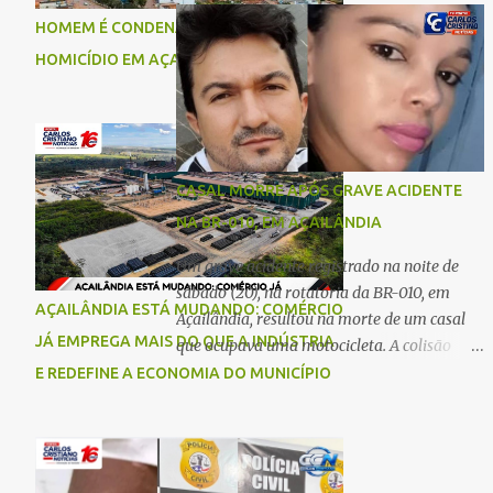
comigo”, relatou. Após a agressão, Karine
Imperatriz. Eles haviam vindo até o bairro
HOMEM É CONDENADO A 18 ANOS POR
recebeu atendimento médico e passa bem,
Plano da Serra, em Açailândia, para visitar
HOMICÍDIO EM AÇAILÂNDIA
estando fora de perigo. A jovem também
familiares e estavam a caminho de casa
registrou boletim de ocorrência contra o ex-
quando ocorreu a tragédia. O acidente
companheiro. Mesm...
envolveu uma motocicleta e um caminhão
caçamba. Com o impacto da colisão, o casal
não resistiu aos ferimentos e veio a óbito
CASAL MORRE APÓS GRAVE ACIDENTE
ainda no local. As vítimas foram
NA BR-010, EM AÇAILÂNDIA
identificadas como Carmem Rejane e
Ronaldo de Jesus. Equipes de socorro foram
Um grave acidente registrado na noite de
acionadas, mas nada puderam fazer além
sábado (20), na rotatória da BR-010, em
AÇAILÂNDIA ESTÁ MUDANDO: COMÉRCIO
de constatar os óbitos. A Polícia Rodoviária
Açailândia, resultou na morte de um casal
Federal (PRF) esteve no local para controlar
JÁ EMPREGA MAIS DO QUE A INDÚSTRIA
que ocupava uma motocicleta. A colisão
o tráfego e coletar informações que devem
envolveu uma moto e um carro. De acordo
E REDEFINE A ECONOMIA DO MUNICÍPIO
ajudar a esclarecer as causas do acidente.
com as primeiras informações, o condutor
da motocicleta morreu ainda no local do
acidente devido à gravidade dos ferimentos.
A passageira da moto chegou a ser