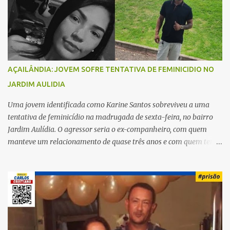
i
o
s
AÇAILÂNDIA: JOVEM SOFRE TENTATIVA DE FEMINICIDIO NO
JARDIM AULIDIA
Uma jovem identificada como Karine Santos sobreviveu a uma
tentativa de feminicídio na madrugada de sexta-feira, no bairro
Jardim Aulídia. O agressor seria o ex-companheiro, com quem
manteve um relacionamento de quase três anos e com quem tem
uma filha. Segundo Karine, durante todo o dia anterior, o suspeito
enviou mensagens insistindo para reatar o relacionamento, mas
ela deixou claro que não queria. Naquela noite, a vítima recebeu o
convite de um amigo para ir a uma festa. Ao chegar ao local,
percebeu que o ex também estava presente, mas permaneceu
tranquila durante todo o evento. O ataque aconteceu quando
Karine retornava para casa, por volta das 5h40 da manhã.