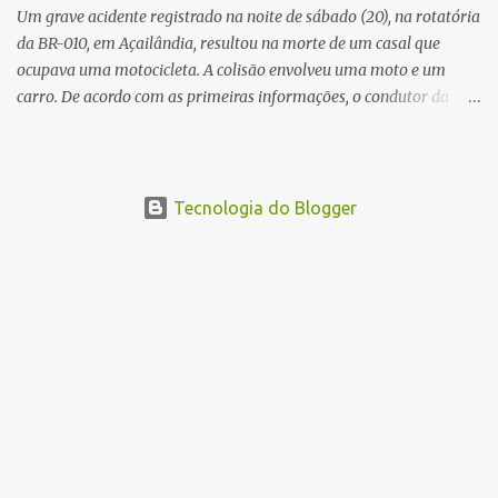
Um grave acidente registrado na noite de sábado (20), na rotatória
da BR-010, em Açailândia, resultou na morte de um casal que
ocupava uma motocicleta. A colisão envolveu uma moto e um
carro. De acordo com as primeiras informações, o condutor da
motocicleta morreu ainda no local do acidente devido à gravidade
dos ferimentos. A passageira da moto chegou a ser socorrida com
vida e encaminhada para atendimento médico, mas infelizmente
não resistiu aos ferimentos e veio a óbito. Uma das vítimas foi
Tecnologia do Blogger
identificada como Gleiciane, moradora do bairro Jacu. Até o
momento, o condutor da motocicleta foi identificado como Julimar
Lucena, iria fazer 37 anos no próximo dia 28 de junho. De acordo
com informações preliminares, o casal teria discutido momentos
antes do acidente. Testemunhas relataram que, após a suposta
discussão, o condutor da motocicleta teria invadido a contramão e
colidido frontalmente com um carro. As circunstâncias do acidente
deverão ser apuradas pelas autoridades competentes. ...