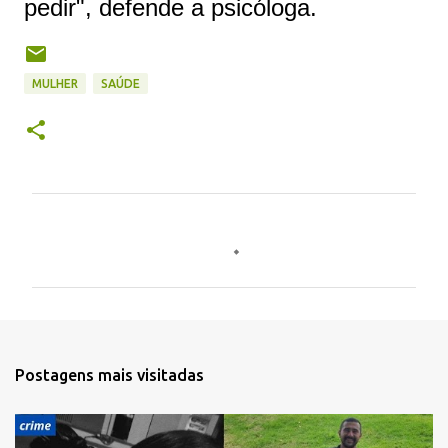
pedir", defende a psicóloga.
MULHER
SAÚDE
C
o
m
e
n
t
Postagens mais visitadas
á
r