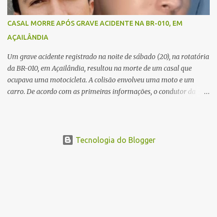
além de constatar os óbitos. A Polícia Rodoviária Federal (PRF)
esteve no local para controlar o tráfego e coletar informações que
CASAL MORRE APÓS GRAVE ACIDENTE NA BR-010, EM
devem ajudar a esclarecer as causas do acidente.
AÇAILÂNDIA
Um grave acidente registrado na noite de sábado (20), na rotatória
da BR-010, em Açailândia, resultou na morte de um casal que
ocupava uma motocicleta. A colisão envolveu uma moto e um
carro. De acordo com as primeiras informações, o condutor da
motocicleta morreu ainda no local do acidente devido à gravidade
dos ferimentos. A passageira da moto chegou a ser socorrida com
vida e encaminhada para atendimento médico, mas infelizmente
não resistiu aos ferimentos e veio a óbito. Uma das vítimas foi
Tecnologia do Blogger
identificada como Gleiciane, moradora do bairro Jacu. Até o
momento, o condutor da motocicleta foi identificado como Julimar
Lucena, iria fazer 37 anos no próximo dia 28 de junho. De acordo
com informações preliminares, o casal teria discutido momentos
antes do acidente. Testemunhas relataram que, após a suposta
discussão, o condutor da motocicleta teria invadido a contramão e