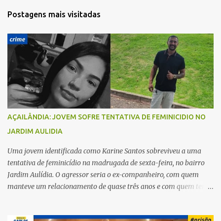
t
Postagens mais visitadas
á
r
i
o
s
AÇAILÂNDIA: JOVEM SOFRE TENTATIVA DE FEMINICIDIO NO
JARDIM AULIDIA
Uma jovem identificada como Karine Santos sobreviveu a uma
tentativa de feminicídio na madrugada de sexta-feira, no bairro
Jardim Aulídia. O agressor seria o ex-companheiro, com quem
manteve um relacionamento de quase três anos e com quem tem
uma filha. Segundo Karine, durante todo o dia anterior, o suspeito
enviou mensagens insistindo para reatar o relacionamento, mas