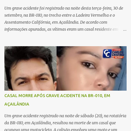
o rapaz que estava comigo”, relatou. Após a agressão, Karine
recebeu atendimento médico e passa bem, estando fora de perigo.
Um grave acidente foi registrado na noite desta terça-feira, 30 de
A jovem também registrou boletim de ocorrência contra o ex-
setembro, na BR-010, no trecho entre a Ladeira Vermelha e o
companheiro. Mesm...
Assentamento Califórnia, em Açailândia. De acordo com
informações apuradas, as vítimas eram um casal residente em
Imperatriz. Eles haviam vindo até o bairro Plano da Serra, em
Açailândia, para visitar familiares e estavam a caminho de casa
quando ocorreu a tragédia. O acidente envolveu uma motocicleta e
um caminhão caçamba. Com o impacto da colisão, o casal não
resistiu aos ferimentos e veio a óbito ainda no local. As vítimas
foram identificadas como Carmem Rejane e Ronaldo de Jesus.
Equipes de socorro foram acionadas, mas nada puderam fazer
além de constatar os óbitos. A Polícia Rodoviária Federal (PRF)
esteve no local para controlar o tráfego e coletar informações que
CASAL MORRE APÓS GRAVE ACIDENTE NA BR-010, EM
devem ajudar a esclarecer as causas do acidente.
AÇAILÂNDIA
Um grave acidente registrado na noite de sábado (20), na rotatória
da BR-010, em Açailândia, resultou na morte de um casal que
ocupava uma motocicleta. A colisão envolveu uma moto e um