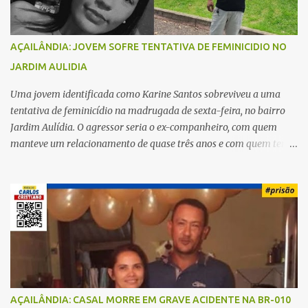
AÇAILÂNDIA: JOVEM SOFRE TENTATIVA DE FEMINICIDIO NO
JARDIM AULIDIA
Uma jovem identificada como Karine Santos sobreviveu a uma
tentativa de feminicídio na madrugada de sexta-feira, no bairro
Jardim Aulídia. O agressor seria o ex-companheiro, com quem
manteve um relacionamento de quase três anos e com quem tem
uma filha. Segundo Karine, durante todo o dia anterior, o suspeito
enviou mensagens insistindo para reatar o relacionamento, mas
ela deixou claro que não queria. Naquela noite, a vítima recebeu o
convite de um amigo para ir a uma festa. Ao chegar ao local,
percebeu que o ex também estava presente, mas permaneceu
tranquila durante todo o evento. O ataque aconteceu quando
Karine retornava para casa, por volta das 5h40 da manhã.
“Quando cheguei, ele estava escondido. Assim que me viu, entrou
no carro e começou a me atacar com uma faca, atingindo também
AÇAILÂNDIA: CASAL MORRE EM GRAVE ACIDENTE NA BR-010