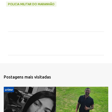
POLICIA MILITAR DO MARANHÃO
C
o
m
e
n
t
Postagens mais visitadas
á
r
i
o
s