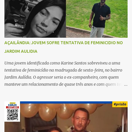
i
o
s
AÇAILÂNDIA: JOVEM SOFRE TENTATIVA DE FEMINICIDIO NO
JARDIM AULIDIA
Uma jovem identificada como Karine Santos sobreviveu a uma
tentativa de feminicídio na madrugada de sexta-feira, no bairro
Jardim Aulídia. O agressor seria o ex-companheiro, com quem
manteve um relacionamento de quase três anos e com quem tem
uma filha. Segundo Karine, durante todo o dia anterior, o suspeito
enviou mensagens insistindo para reatar o relacionamento, mas
ela deixou claro que não queria. Naquela noite, a vítima recebeu o
convite de um amigo para ir a uma festa. Ao chegar ao local,
percebeu que o ex também estava presente, mas permaneceu
tranquila durante todo o evento. O ataque aconteceu quando