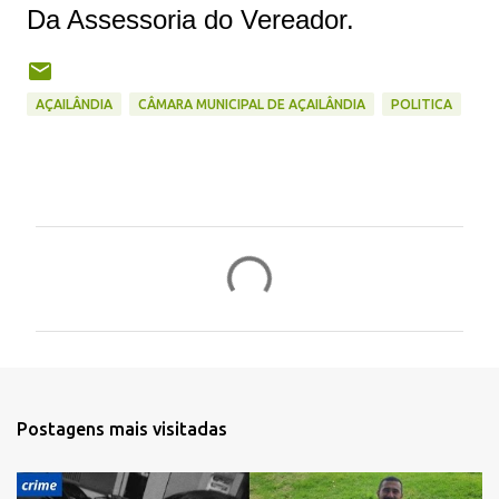
Da Assessoria do Vereador.
AÇAILÂNDIA
CÂMARA MUNICIPAL DE AÇAILÂNDIA
POLITICA
C
o
m
e
n
t
Postagens mais visitadas
á
r