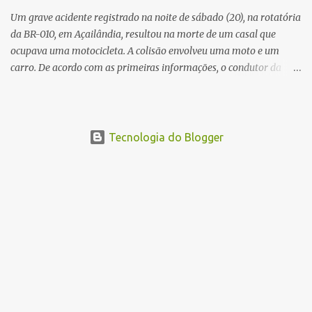
Um grave acidente registrado na noite de sábado (20), na rotatória
da BR-010, em Açailândia, resultou na morte de um casal que
ocupava uma motocicleta. A colisão envolveu uma moto e um
carro. De acordo com as primeiras informações, o condutor da
motocicleta morreu ainda no local do acidente devido à gravidade
dos ferimentos. A passageira da moto chegou a ser socorrida com
vida e encaminhada para atendimento médico, mas infelizmente
não resistiu aos ferimentos e veio a óbito. Uma das vítimas foi
Tecnologia do Blogger
identificada como Gleiciane, moradora do bairro Jacu. Até o
momento, o condutor da motocicleta foi identificado como Julimar
Lucena, iria fazer 37 anos no próximo dia 28 de junho. De acordo
com informações preliminares, o casal teria discutido momentos
antes do acidente. Testemunhas relataram que, após a suposta
discussão, o condutor da motocicleta teria invadido a contramão e
colidido frontalmente com um carro. As circunstâncias do acidente
deverão ser apuradas pelas autoridades competentes. ...