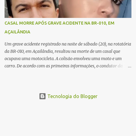
Equipes de socorro foram acionadas, mas nada puderam fazer
além de constatar os óbitos. A Polícia Rodoviária Federal (PRF)
esteve no local para controlar o tráfego e coletar informações que
CASAL MORRE APÓS GRAVE ACIDENTE NA BR-010, EM
devem ajudar a esclarecer as causas do acidente.
AÇAILÂNDIA
Um grave acidente registrado na noite de sábado (20), na rotatória
da BR-010, em Açailândia, resultou na morte de um casal que
ocupava uma motocicleta. A colisão envolveu uma moto e um
carro. De acordo com as primeiras informações, o condutor da
motocicleta morreu ainda no local do acidente devido à gravidade
dos ferimentos. A passageira da moto chegou a ser socorrida com
vida e encaminhada para atendimento médico, mas infelizmente
não resistiu aos ferimentos e veio a óbito. Uma das vítimas foi
Tecnologia do Blogger
identificada como Gleiciane, moradora do bairro Jacu. Até o
momento, o condutor da motocicleta foi identificado como Julimar
Lucena, iria fazer 37 anos no próximo dia 28 de junho. De acordo
com informações preliminares, o casal teria discutido momentos
antes do acidente. Testemunhas relataram que, após a suposta