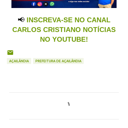
📢
INSCREVA-SE NO CANAL
CARLOS CRISTIANO NOTÍCIAS
NO YOUTUBE!
AÇAILÂNDIA
PREFEITURA DE AÇAILÂNDIA
C
o
m
e