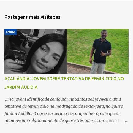
n
t
Postagens mais visitadas
á
r
i
o
s
AÇAILÂNDIA: JOVEM SOFRE TENTATIVA DE FEMINICIDIO NO
JARDIM AULIDIA
Uma jovem identificada como Karine Santos sobreviveu a uma
tentativa de feminicídio na madrugada de sexta-feira, no bairro
Jardim Aulídia. O agressor seria o ex-companheiro, com quem
manteve um relacionamento de quase três anos e com quem tem
uma filha. Segundo Karine, durante todo o dia anterior, o suspeito