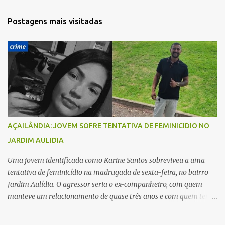
n
t
Postagens mais visitadas
á
r
i
o
s
AÇAILÂNDIA: JOVEM SOFRE TENTATIVA DE FEMINICIDIO NO
JARDIM AULIDIA
Uma jovem identificada como Karine Santos sobreviveu a uma
tentativa de feminicídio na madrugada de sexta-feira, no bairro
Jardim Aulídia. O agressor seria o ex-companheiro, com quem
manteve um relacionamento de quase três anos e com quem tem
uma filha. Segundo Karine, durante todo o dia anterior, o suspeito
enviou mensagens insistindo para reatar o relacionamento, mas