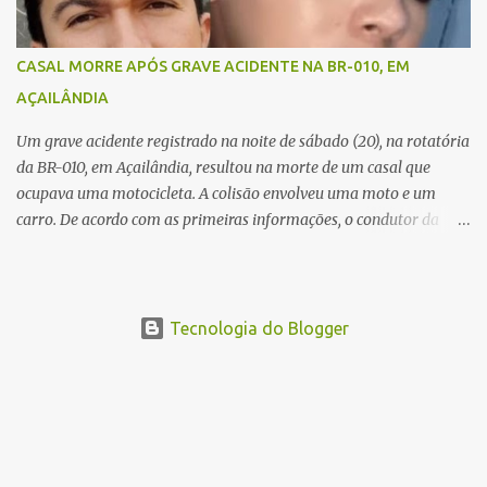
Equipes de socorro foram acionadas, mas nada puderam fazer
além de constatar os óbitos. A Polícia Rodoviária Federal (PRF)
esteve no local para controlar o tráfego e coletar informações que
CASAL MORRE APÓS GRAVE ACIDENTE NA BR-010, EM
devem ajudar a esclarecer as causas do acidente.
AÇAILÂNDIA
Um grave acidente registrado na noite de sábado (20), na rotatória
da BR-010, em Açailândia, resultou na morte de um casal que
ocupava uma motocicleta. A colisão envolveu uma moto e um
carro. De acordo com as primeiras informações, o condutor da
motocicleta morreu ainda no local do acidente devido à gravidade
dos ferimentos. A passageira da moto chegou a ser socorrida com
vida e encaminhada para atendimento médico, mas infelizmente
não resistiu aos ferimentos e veio a óbito. Uma das vítimas foi
Tecnologia do Blogger
identificada como Gleiciane, moradora do bairro Jacu. Até o
momento, o condutor da motocicleta foi identificado como Julimar
Lucena, iria fazer 37 anos no próximo dia 28 de junho. De acordo
com informações preliminares, o casal teria discutido momentos
antes do acidente. Testemunhas relataram que, após a suposta
discussão, o condutor da motocicleta teria invadido a contramão e