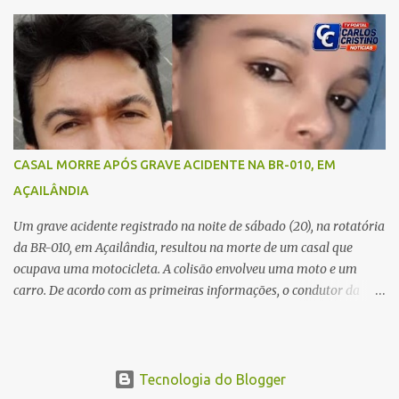
Açailândia, para visitar familiares e estavam a caminho de casa
quando ocorreu a tragédia. O acidente envolveu uma motocicleta e
um caminhão caçamba. Com o impacto da colisão, o casal não
resistiu aos ferimentos e veio a óbito ainda no local. As vítimas
foram identificadas como Carmem Rejane e Ronaldo de Jesus.
Equipes de socorro foram acionadas, mas nada puderam fazer
além de constatar os óbitos. A Polícia Rodoviária Federal (PRF)
esteve no local para controlar o tráfego e coletar informações que
CASAL MORRE APÓS GRAVE ACIDENTE NA BR-010, EM
devem ajudar a esclarecer as causas do acidente.
AÇAILÂNDIA
Um grave acidente registrado na noite de sábado (20), na rotatória
da BR-010, em Açailândia, resultou na morte de um casal que
ocupava uma motocicleta. A colisão envolveu uma moto e um
carro. De acordo com as primeiras informações, o condutor da
motocicleta morreu ainda no local do acidente devido à gravidade
dos ferimentos. A passageira da moto chegou a ser socorrida com
vida e encaminhada para atendimento médico, mas infelizmente
não resistiu aos ferimentos e veio a óbito. Uma das vítimas foi
Tecnologia do Blogger
identificada como Gleiciane, moradora do bairro Jacu. Até o