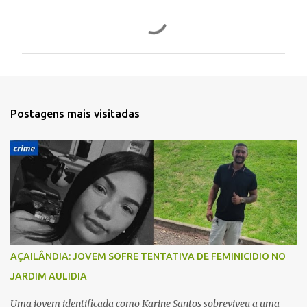
C
o
m
e
n
t
Postagens mais visitadas
á
r
i
o
s
AÇAILÂNDIA: JOVEM SOFRE TENTATIVA DE FEMINICIDIO NO
JARDIM AULIDIA
Uma jovem identificada como Karine Santos sobreviveu a uma