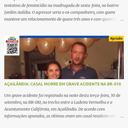
tentativa de feminicídio na madrugada de sexta-feira, no bairro
Jardim Aulídia. O agressor seria o ex-companheiro, com quem
manteve um relacionamento de quase três anos e com quem tem
uma filha. Segundo Karine, durante todo o dia anterior, o suspeito
enviou mensagens insistindo para reatar o relacionamento, mas
ela deixou claro que não queria. Naquela noite, a vítima recebeu o
convite de um amigo para ir a uma festa. Ao chegar ao local,
percebeu que o ex também estava presente, mas permaneceu
tranquila durante todo o evento. O ataque aconteceu quando
Karine retornava para casa, por volta das 5h40 da manhã.
“Quando cheguei, ele estava escondido. Assim que me viu, entrou
no carro e começou a me atacar com uma faca, atingindo também
AÇAILÂNDIA: CASAL MORRE EM GRAVE ACIDENTE NA BR-010
o rapaz que estava comigo”, relatou. Após a agressão, Karine
recebeu atendimento médico e passa bem, estando fora de perigo.
Um grave acidente foi registrado na noite desta terça-feira, 30 de
A jovem também registrou boletim de ocorrência contra o ex-
setembro, na BR-010, no trecho entre a Ladeira Vermelha e o
companheiro. Mesm...
Assentamento Califórnia, em Açailândia. De acordo com
informações apuradas, as vítimas eram um casal residente em
Imperatriz. Eles haviam vindo até o bairro Plano da Serra, em