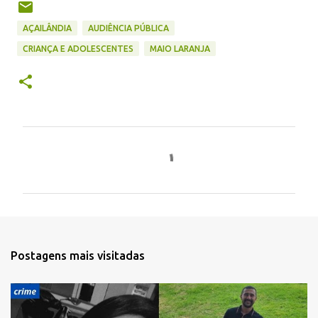
AÇAILÂNDIA
AUDIÊNCIA PÚBLICA
CRIANÇA E ADOLESCENTES
MAIO LARANJA
C
o
m
e
n
t
Postagens mais visitadas
á
r
i