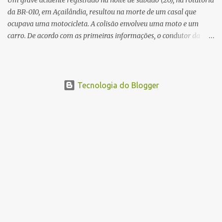
Um grave acidente registrado na noite de sábado (20), na rotatória
da BR-010, em Açailândia, resultou na morte de um casal que
ocupava uma motocicleta. A colisão envolveu uma moto e um
carro. De acordo com as primeiras informações, o condutor da
motocicleta morreu ainda no local do acidente devido à gravidade
dos ferimentos. A passageira da moto chegou a ser socorrida com
vida e encaminhada para atendimento médico, mas infelizmente
não resistiu aos ferimentos e veio a óbito. Uma das vítimas foi
Tecnologia do Blogger
identificada como Gleiciane, moradora do bairro Jacu. Até o
momento, o condutor da motocicleta foi identificado como Julimar
Lucena, iria fazer 37 anos no próximo dia 28 de junho. De acordo
com informações preliminares, o casal teria discutido momentos
antes do acidente. Testemunhas relataram que, após a suposta
discussão, o condutor da motocicleta teria invadido a contramão e
colidido frontalmente com um carro. As circunstâncias do acidente
deverão ser apuradas pelas autoridades competentes. ...