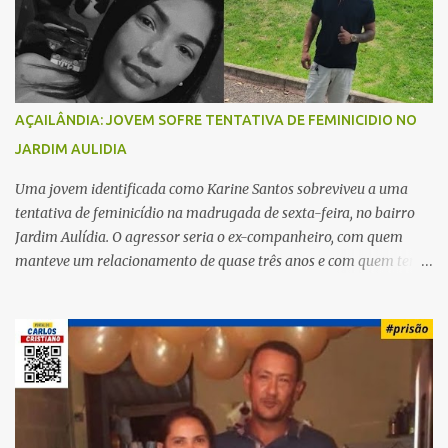
o
s
AÇAILÂNDIA: JOVEM SOFRE TENTATIVA DE FEMINICIDIO NO
JARDIM AULIDIA
Uma jovem identificada como Karine Santos sobreviveu a uma
tentativa de feminicídio na madrugada de sexta-feira, no bairro
Jardim Aulídia. O agressor seria o ex-companheiro, com quem
manteve um relacionamento de quase três anos e com quem tem
uma filha. Segundo Karine, durante todo o dia anterior, o suspeito
enviou mensagens insistindo para reatar o relacionamento, mas
ela deixou claro que não queria. Naquela noite, a vítima recebeu o
convite de um amigo para ir a uma festa. Ao chegar ao local,
percebeu que o ex também estava presente, mas permaneceu
tranquila durante todo o evento. O ataque aconteceu quando
Karine retornava para casa, por volta das 5h40 da manhã.