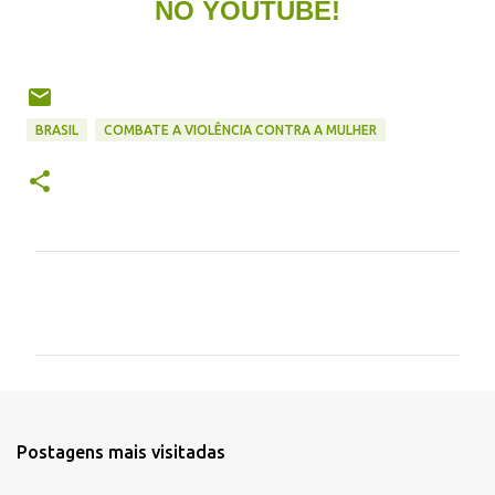
NO YOUTUBE!
BRASIL
COMBATE A VIOLÊNCIA CONTRA A MULHER
C
o
m
e
n
t
Postagens mais visitadas
á