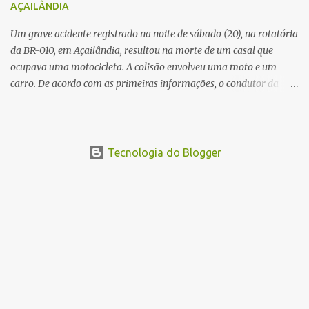
AÇAILÂNDIA
Um grave acidente registrado na noite de sábado (20), na rotatória
da BR-010, em Açailândia, resultou na morte de um casal que
ocupava uma motocicleta. A colisão envolveu uma moto e um
carro. De acordo com as primeiras informações, o condutor da
motocicleta morreu ainda no local do acidente devido à gravidade
dos ferimentos. A passageira da moto chegou a ser socorrida com
vida e encaminhada para atendimento médico, mas infelizmente
não resistiu aos ferimentos e veio a óbito. Uma das vítimas foi
Tecnologia do Blogger
identificada como Gleiciane, moradora do bairro Jacu. Até o
momento, o condutor da motocicleta foi identificado como Julimar
Lucena, iria fazer 37 anos no próximo dia 28 de junho. De acordo
com informações preliminares, o casal teria discutido momentos
antes do acidente. Testemunhas relataram que, após a suposta
discussão, o condutor da motocicleta teria invadido a contramão e
colidido frontalmente com um carro. As circunstâncias do acidente
deverão ser apuradas pelas autoridades competentes. ...