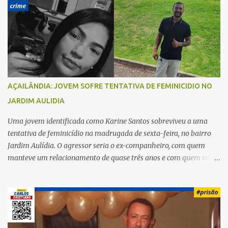
r
i
o
s
AÇAILÂNDIA: JOVEM SOFRE TENTATIVA DE FEMINICIDIO NO
JARDIM AULIDIA
Uma jovem identificada como Karine Santos sobreviveu a uma
tentativa de feminicídio na madrugada de sexta-feira, no bairro
Jardim Aulídia. O agressor seria o ex-companheiro, com quem
manteve um relacionamento de quase três anos e com quem tem
uma filha. Segundo Karine, durante todo o dia anterior, o suspeito
enviou mensagens insistindo para reatar o relacionamento, mas
ela deixou claro que não queria. Naquela noite, a vítima recebeu o
convite de um amigo para ir a uma festa. Ao chegar ao local,
percebeu que o ex também estava presente, mas permaneceu