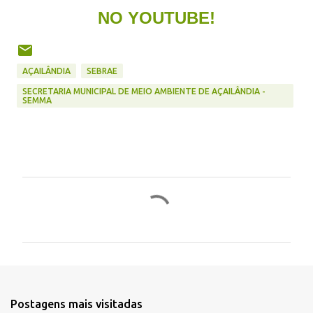
NO YOUTUBE!
AÇAILÂNDIA
SEBRAE
SECRETARIA MUNICIPAL DE MEIO AMBIENTE DE AÇAILÂNDIA -
SEMMA
C
o
m
e
n
t
Postagens mais visitadas