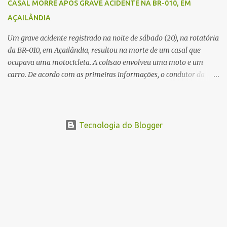
CASAL MORRE APÓS GRAVE ACIDENTE NA BR-010, EM
devem ajudar a esclarecer as causas do acidente.
AÇAILÂNDIA
Um grave acidente registrado na noite de sábado (20), na rotatória
da BR-010, em Açailândia, resultou na morte de um casal que
ocupava uma motocicleta. A colisão envolveu uma moto e um
carro. De acordo com as primeiras informações, o condutor da
motocicleta morreu ainda no local do acidente devido à gravidade
dos ferimentos. A passageira da moto chegou a ser socorrida com
vida e encaminhada para atendimento médico, mas infelizmente
não resistiu aos ferimentos e veio a óbito. Uma das vítimas foi
Tecnologia do Blogger
identificada como Gleiciane, moradora do bairro Jacu. Até o
momento, o condutor da motocicleta foi identificado como Julimar
Lucena, iria fazer 37 anos no próximo dia 28 de junho. De acordo
com informações preliminares, o casal teria discutido momentos
antes do acidente. Testemunhas relataram que, após a suposta
discussão, o condutor da motocicleta teria invadido a contramão e
colidido frontalmente com um carro. As circunstâncias do acidente
deverão ser apuradas pelas autoridades competentes. ...