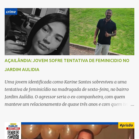
á
r
i
o
s
AÇAILÂNDIA: JOVEM SOFRE TENTATIVA DE FEMINICIDIO NO
JARDIM AULIDIA
Uma jovem identificada como Karine Santos sobreviveu a uma
tentativa de feminicídio na madrugada de sexta-feira, no bairro
Jardim Aulídia. O agressor seria o ex-companheiro, com quem
manteve um relacionamento de quase três anos e com quem tem
uma filha. Segundo Karine, durante todo o dia anterior, o suspeito
enviou mensagens insistindo para reatar o relacionamento, mas
ela deixou claro que não queria. Naquela noite, a vítima recebeu o
convite de um amigo para ir a uma festa. Ao chegar ao local,