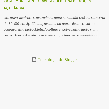
CASAL MORRE APÓS GRAVE ACIDENTE NA BR-010, EM
devem ajudar a esclarecer as causas do acidente.
AÇAILÂNDIA
Um grave acidente registrado na noite de sábado (20), na rotatória
da BR-010, em Açailândia, resultou na morte de um casal que
ocupava uma motocicleta. A colisão envolveu uma moto e um
carro. De acordo com as primeiras informações, o condutor da
motocicleta morreu ainda no local do acidente devido à gravidade
dos ferimentos. A passageira da moto chegou a ser socorrida com
vida e encaminhada para atendimento médico, mas infelizmente
não resistiu aos ferimentos e veio a óbito. Uma das vítimas foi
Tecnologia do Blogger
identificada como Gleiciane, moradora do bairro Jacu. Até o
momento, o condutor da motocicleta foi identificado como Julimar
Lucena, iria fazer 37 anos no próximo dia 28 de junho. De acordo
com informações preliminares, o casal teria discutido momentos
antes do acidente. Testemunhas relataram que, após a suposta
discussão, o condutor da motocicleta teria invadido a contramão e
colidido frontalmente com um carro. As circunstâncias do acidente
deverão ser apuradas pelas autoridades competentes. ...