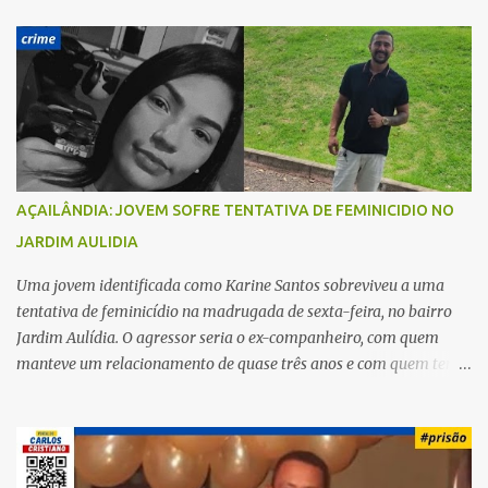
á
r
i
o
s
AÇAILÂNDIA: JOVEM SOFRE TENTATIVA DE FEMINICIDIO NO
JARDIM AULIDIA
Uma jovem identificada como Karine Santos sobreviveu a uma
tentativa de feminicídio na madrugada de sexta-feira, no bairro
Jardim Aulídia. O agressor seria o ex-companheiro, com quem
manteve um relacionamento de quase três anos e com quem tem
uma filha. Segundo Karine, durante todo o dia anterior, o suspeito
enviou mensagens insistindo para reatar o relacionamento, mas
ela deixou claro que não queria. Naquela noite, a vítima recebeu o
convite de um amigo para ir a uma festa. Ao chegar ao local,