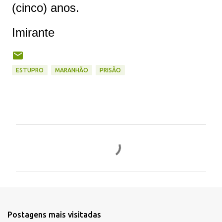
(cinco) anos.
Imirante
ESTUPRO
MARANHÃO
PRISÃO
C
o
m
e
n
t
Postagens mais visitadas