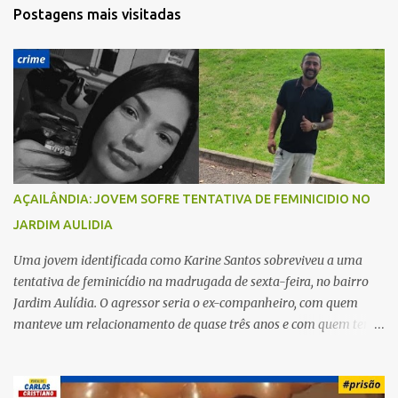
t
Postagens mais visitadas
á
r
i
o
s
AÇAILÂNDIA: JOVEM SOFRE TENTATIVA DE FEMINICIDIO NO
JARDIM AULIDIA
Uma jovem identificada como Karine Santos sobreviveu a uma
tentativa de feminicídio na madrugada de sexta-feira, no bairro
Jardim Aulídia. O agressor seria o ex-companheiro, com quem
manteve um relacionamento de quase três anos e com quem tem
uma filha. Segundo Karine, durante todo o dia anterior, o suspeito
enviou mensagens insistindo para reatar o relacionamento, mas
ela deixou claro que não queria. Naquela noite, a vítima recebeu o