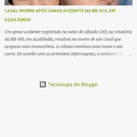
além de constatar os óbitos. A Polícia Rodoviária Federal (PRF)
esteve no local para controlar o tráfego e coletar informações que
CASAL MORRE APÓS GRAVE ACIDENTE NA BR-010, EM
devem ajudar a esclarecer as causas do acidente.
AÇAILÂNDIA
Um grave acidente registrado na noite de sábado (20), na rotatória
da BR-010, em Açailândia, resultou na morte de um casal que
ocupava uma motocicleta. A colisão envolveu uma moto e um
carro. De acordo com as primeiras informações, o condutor da
motocicleta morreu ainda no local do acidente devido à gravidade
dos ferimentos. A passageira da moto chegou a ser socorrida com
vida e encaminhada para atendimento médico, mas infelizmente
não resistiu aos ferimentos e veio a óbito. Uma das vítimas foi
Tecnologia do Blogger
identificada como Gleiciane, moradora do bairro Jacu. Até o
momento, o condutor da motocicleta foi identificado como Julimar
Lucena, iria fazer 37 anos no próximo dia 28 de junho. De acordo
com informações preliminares, o casal teria discutido momentos
antes do acidente. Testemunhas relataram que, após a suposta
discussão, o condutor da motocicleta teria invadido a contramão e
colidido frontalmente com um carro. As circunstâncias do acidente