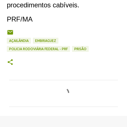
procedimentos cabíveis.
PRF/MA
AÇAILÂNDIA
EMBRIAGUEZ
POLICIA RODOVIÁRIA FEDERAL - PRF
PRISÃO
C
o
m
e
n