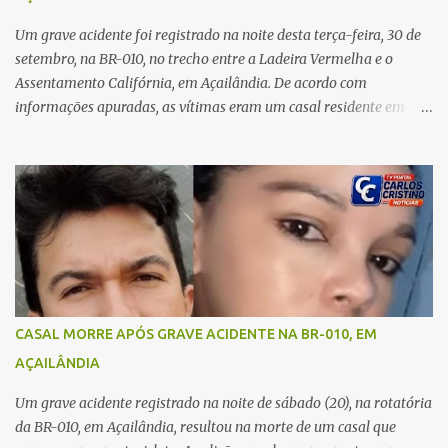
o rapaz que estava comigo”, relatou. Após a agressão, Karine
recebeu atendimento médico e passa bem, estando fora de perigo.
Um grave acidente foi registrado na noite desta terça-feira, 30 de
A jovem também registrou boletim de ocorrência contra o ex-
setembro, na BR-010, no trecho entre a Ladeira Vermelha e o
companheiro. Mesm...
Assentamento Califórnia, em Açailândia. De acordo com
informações apuradas, as vítimas eram um casal residente em
Imperatriz. Eles haviam vindo até o bairro Plano da Serra, em
Açailândia, para visitar familiares e estavam a caminho de casa
quando ocorreu a tragédia. O acidente envolveu uma motocicleta e
um caminhão caçamba. Com o impacto da colisão, o casal não
resistiu aos ferimentos e veio a óbito ainda no local. As vítimas
foram identificadas como Carmem Rejane e Ronaldo de Jesus.
Equipes de socorro foram acionadas, mas nada puderam fazer
além de constatar os óbitos. A Polícia Rodoviária Federal (PRF)
esteve no local para controlar o tráfego e coletar informações que
CASAL MORRE APÓS GRAVE ACIDENTE NA BR-010, EM
devem ajudar a esclarecer as causas do acidente.
AÇAILÂNDIA
Um grave acidente registrado na noite de sábado (20), na rotatória
da BR-010, em Açailândia, resultou na morte de um casal que