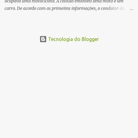
ocupava uma motocicleta. A colisão envolveu uma moto e um
carro. De acordo com as primeiras informações, o condutor da
motocicleta morreu ainda no local do acidente devido à gravidade
dos ferimentos. A passageira da moto chegou a ser socorrida com
vida e encaminhada para atendimento médico, mas infelizmente
não resistiu aos ferimentos e veio a óbito. Uma das vítimas foi
Tecnologia do Blogger
identificada como Gleiciane, moradora do bairro Jacu. Até o
momento, o condutor da motocicleta foi identificado como Julimar
Lucena, iria fazer 37 anos no próximo dia 28 de junho. De acordo
com informações preliminares, o casal teria discutido momentos
antes do acidente. Testemunhas relataram que, após a suposta
discussão, o condutor da motocicleta teria invadido a contramão e
colidido frontalmente com um carro. As circunstâncias do acidente
deverão ser apuradas pelas autoridades competentes. ...