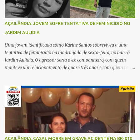
AÇAILÂNDIA: JOVEM SOFRE TENTATIVA DE FEMINICIDIO NO
JARDIM AULIDIA
Uma jovem identificada como Karine Santos sobreviveu a uma
tentativa de feminicídio na madrugada de sexta-feira, no bairro
Jardim Aulídia. O agressor seria o ex-companheiro, com quem
manteve um relacionamento de quase três anos e com quem tem
uma filha. Segundo Karine, durante todo o dia anterior, o suspeito
enviou mensagens insistindo para reatar o relacionamento, mas
ela deixou claro que não queria. Naquela noite, a vítima recebeu o
convite de um amigo para ir a uma festa. Ao chegar ao local,
percebeu que o ex também estava presente, mas permaneceu
tranquila durante todo o evento. O ataque aconteceu quando
Karine retornava para casa, por volta das 5h40 da manhã.
“Quando cheguei, ele estava escondido. Assim que me viu, entrou
no carro e começou a me atacar com uma faca, atingindo também
AÇAILÂNDIA: CASAL MORRE EM GRAVE ACIDENTE NA BR-010