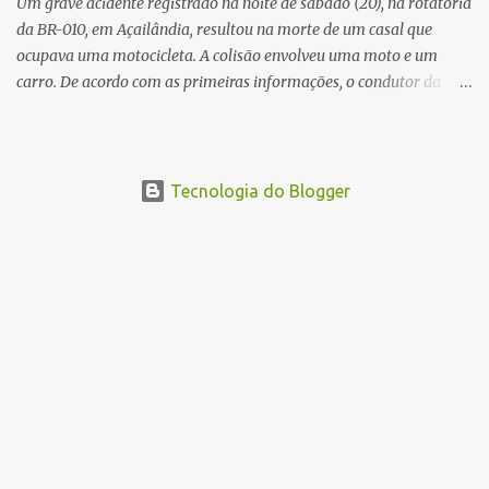
Um grave acidente registrado na noite de sábado (20), na rotatória
da BR-010, em Açailândia, resultou na morte de um casal que
ocupava uma motocicleta. A colisão envolveu uma moto e um
carro. De acordo com as primeiras informações, o condutor da
motocicleta morreu ainda no local do acidente devido à gravidade
dos ferimentos. A passageira da moto chegou a ser socorrida com
vida e encaminhada para atendimento médico, mas infelizmente
não resistiu aos ferimentos e veio a óbito. Uma das vítimas foi
Tecnologia do Blogger
identificada como Gleiciane, moradora do bairro Jacu. Até o
momento, o condutor da motocicleta foi identificado como Julimar
Lucena, iria fazer 37 anos no próximo dia 28 de junho. De acordo
com informações preliminares, o casal teria discutido momentos
antes do acidente. Testemunhas relataram que, após a suposta
discussão, o condutor da motocicleta teria invadido a contramão e
colidido frontalmente com um carro. As circunstâncias do acidente
deverão ser apuradas pelas autoridades competentes. ...