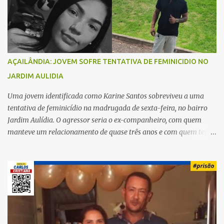
o
s
AÇAILÂNDIA: JOVEM SOFRE TENTATIVA DE FEMINICIDIO NO
JARDIM AULIDIA
Uma jovem identificada como Karine Santos sobreviveu a uma
tentativa de feminicídio na madrugada de sexta-feira, no bairro
Jardim Aulídia. O agressor seria o ex-companheiro, com quem
manteve um relacionamento de quase três anos e com quem tem
uma filha. Segundo Karine, durante todo o dia anterior, o suspeito
enviou mensagens insistindo para reatar o relacionamento, mas
ela deixou claro que não queria. Naquela noite, a vítima recebeu o
convite de um amigo para ir a uma festa. Ao chegar ao local,
percebeu que o ex também estava presente, mas permaneceu
tranquila durante todo o evento. O ataque aconteceu quando
Karine retornava para casa, por volta das 5h40 da manhã.