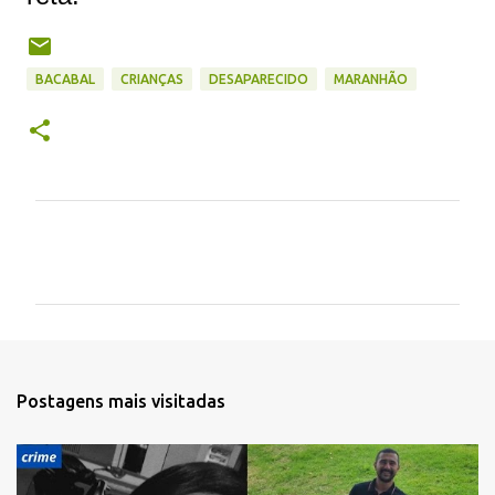
BACABAL
CRIANÇAS
DESAPARECIDO
MARANHÃO
C
o
m
e
n
t
Postagens mais visitadas
á
r
i