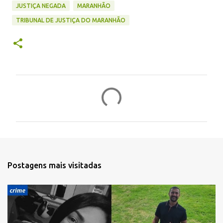
JUSTIÇA NEGADA
MARANHÃO
TRIBUNAL DE JUSTIÇA DO MARANHÃO
C
o
m
e
n
t
Postagens mais visitadas
á
r
i
o