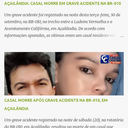
no carro e começou a me atacar com uma faca, atingindo também
AÇAILÂNDIA: CASAL MORRE EM GRAVE ACIDENTE NA BR-010
o rapaz que estava comigo”, relatou. Após a agressão, Karine
recebeu atendimento médico e passa bem, estando fora de perigo.
Um grave acidente foi registrado na noite desta terça-feira, 30 de
A jovem também registrou boletim de ocorrência contra o ex-
setembro, na BR-010, no trecho entre a Ladeira Vermelha e o
companheiro. Mesm...
Assentamento Califórnia, em Açailândia. De acordo com
informações apuradas, as vítimas eram um casal residente em
Imperatriz. Eles haviam vindo até o bairro Plano da Serra, em
Açailândia, para visitar familiares e estavam a caminho de casa
quando ocorreu a tragédia. O acidente envolveu uma motocicleta e
um caminhão caçamba. Com o impacto da colisão, o casal não
resistiu aos ferimentos e veio a óbito ainda no local. As vítimas
foram identificadas como Carmem Rejane e Ronaldo de Jesus.
Equipes de socorro foram acionadas, mas nada puderam fazer
além de constatar os óbitos. A Polícia Rodoviária Federal (PRF)
esteve no local para controlar o tráfego e coletar informações que
CASAL MORRE APÓS GRAVE ACIDENTE NA BR-010, EM
devem ajudar a esclarecer as causas do acidente.
AÇAILÂNDIA
Um grave acidente registrado na noite de sábado (20), na rotatória
da BR-010, em Açailândia, resultou na morte de um casal que