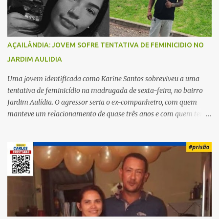
s
AÇAILÂNDIA: JOVEM SOFRE TENTATIVA DE FEMINICIDIO NO
JARDIM AULIDIA
Uma jovem identificada como Karine Santos sobreviveu a uma
tentativa de feminicídio na madrugada de sexta-feira, no bairro
Jardim Aulídia. O agressor seria o ex-companheiro, com quem
manteve um relacionamento de quase três anos e com quem tem
uma filha. Segundo Karine, durante todo o dia anterior, o suspeito
enviou mensagens insistindo para reatar o relacionamento, mas
ela deixou claro que não queria. Naquela noite, a vítima recebeu o
convite de um amigo para ir a uma festa. Ao chegar ao local,
percebeu que o ex também estava presente, mas permaneceu
tranquila durante todo o evento. O ataque aconteceu quando
Karine retornava para casa, por volta das 5h40 da manhã.
“Quando cheguei, ele estava escondido. Assim que me viu, entrou