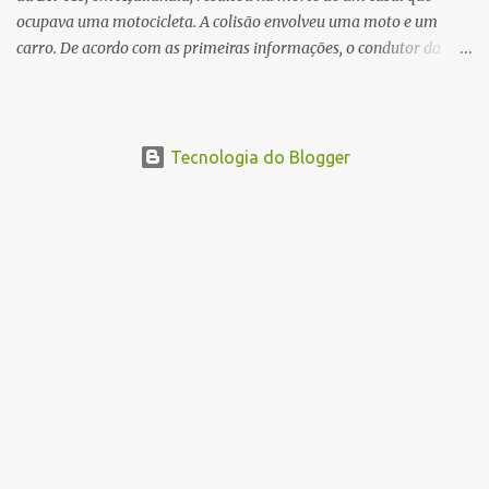
ocupava uma motocicleta. A colisão envolveu uma moto e um
carro. De acordo com as primeiras informações, o condutor da
motocicleta morreu ainda no local do acidente devido à gravidade
dos ferimentos. A passageira da moto chegou a ser socorrida com
vida e encaminhada para atendimento médico, mas infelizmente
não resistiu aos ferimentos e veio a óbito. Uma das vítimas foi
Tecnologia do Blogger
identificada como Gleiciane, moradora do bairro Jacu. Até o
momento, o condutor da motocicleta foi identificado como Julimar
Lucena, iria fazer 37 anos no próximo dia 28 de junho. De acordo
com informações preliminares, o casal teria discutido momentos
antes do acidente. Testemunhas relataram que, após a suposta
discussão, o condutor da motocicleta teria invadido a contramão e
colidido frontalmente com um carro. As circunstâncias do acidente
deverão ser apuradas pelas autoridades competentes. ...