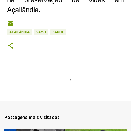
Açailândia.
AÇAILÂNDIA
SAMU
SAÚDE
C
o
m
e
n
t
Postagens mais visitadas
á
r