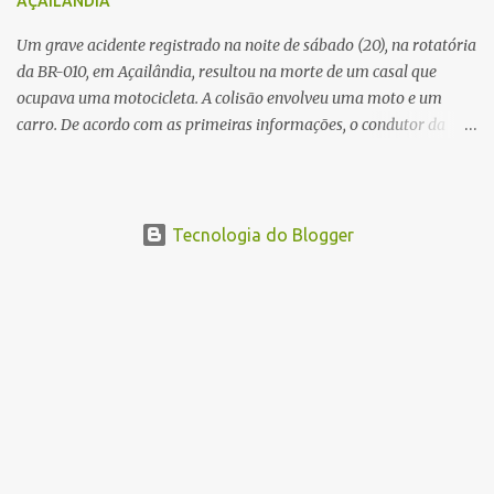
AÇAILÂNDIA
Um grave acidente registrado na noite de sábado (20), na rotatória
da BR-010, em Açailândia, resultou na morte de um casal que
ocupava uma motocicleta. A colisão envolveu uma moto e um
carro. De acordo com as primeiras informações, o condutor da
motocicleta morreu ainda no local do acidente devido à gravidade
dos ferimentos. A passageira da moto chegou a ser socorrida com
vida e encaminhada para atendimento médico, mas infelizmente
não resistiu aos ferimentos e veio a óbito. Uma das vítimas foi
Tecnologia do Blogger
identificada como Gleiciane, moradora do bairro Jacu. Até o
momento, o condutor da motocicleta foi identificado como Julimar
Lucena, iria fazer 37 anos no próximo dia 28 de junho. De acordo
com informações preliminares, o casal teria discutido momentos
antes do acidente. Testemunhas relataram que, após a suposta
discussão, o condutor da motocicleta teria invadido a contramão e
colidido frontalmente com um carro. As circunstâncias do acidente
deverão ser apuradas pelas autoridades competentes. ...