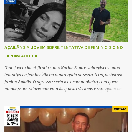
i
o
s
AÇAILÂNDIA: JOVEM SOFRE TENTATIVA DE FEMINICIDIO NO
JARDIM AULIDIA
Uma jovem identificada como Karine Santos sobreviveu a uma
tentativa de feminicídio na madrugada de sexta-feira, no bairro
Jardim Aulídia. O agressor seria o ex-companheiro, com quem
manteve um relacionamento de quase três anos e com quem tem
uma filha. Segundo Karine, durante todo o dia anterior, o suspeito
enviou mensagens insistindo para reatar o relacionamento, mas
ela deixou claro que não queria. Naquela noite, a vítima recebeu o
convite de um amigo para ir a uma festa. Ao chegar ao local,
percebeu que o ex também estava presente, mas permaneceu
tranquila durante todo o evento. O ataque aconteceu quando