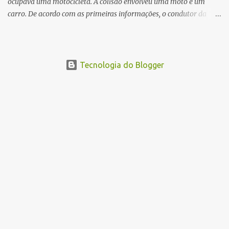
ocupava uma motocicleta. A colisão envolveu uma moto e um
carro. De acordo com as primeiras informações, o condutor da
motocicleta morreu ainda no local do acidente devido à gravidade
dos ferimentos. A passageira da moto chegou a ser socorrida com
vida e encaminhada para atendimento médico, mas infelizmente
não resistiu aos ferimentos e veio a óbito. Uma das vítimas foi
Tecnologia do Blogger
identificada como Gleiciane, moradora do bairro Jacu. Até o
momento, o condutor da motocicleta foi identificado como Julimar
Lucena, iria fazer 37 anos no próximo dia 28 de junho. De acordo
com informações preliminares, o casal teria discutido momentos
antes do acidente. Testemunhas relataram que, após a suposta
discussão, o condutor da motocicleta teria invadido a contramão e
colidido frontalmente com um carro. As circunstâncias do acidente
deverão ser apuradas pelas autoridades competentes. ...