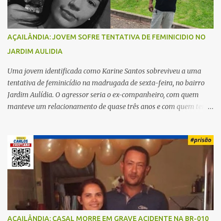
AÇAILÂNDIA: JOVEM SOFRE TENTATIVA DE FEMINICIDIO NO
JARDIM AULIDIA
Uma jovem identificada como Karine Santos sobreviveu a uma
tentativa de feminicídio na madrugada de sexta-feira, no bairro
Jardim Aulídia. O agressor seria o ex-companheiro, com quem
manteve um relacionamento de quase três anos e com quem tem
uma filha. Segundo Karine, durante todo o dia anterior, o suspeito
enviou mensagens insistindo para reatar o relacionamento, mas
ela deixou claro que não queria. Naquela noite, a vítima recebeu o
convite de um amigo para ir a uma festa. Ao chegar ao local,
percebeu que o ex também estava presente, mas permaneceu
tranquila durante todo o evento. O ataque aconteceu quando
Karine retornava para casa, por volta das 5h40 da manhã.
“Quando cheguei, ele estava escondido. Assim que me viu, entrou
no carro e começou a me atacar com uma faca, atingindo também
AÇAILÂNDIA: CASAL MORRE EM GRAVE ACIDENTE NA BR-010