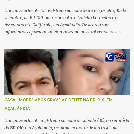
o rapaz que estava comigo”, relatou. Após a agressão, Karine
recebeu atendimento médico e passa bem, estando fora de perigo.
Um grave acidente foi registrado na noite desta terça-feira, 30 de
A jovem também registrou boletim de ocorrência contra o ex-
setembro, na BR-010, no trecho entre a Ladeira Vermelha e o
companheiro. Mesm...
Assentamento Califórnia, em Açailândia. De acordo com
informações apuradas, as vítimas eram um casal residente em
Imperatriz. Eles haviam vindo até o bairro Plano da Serra, em
Açailândia, para visitar familiares e estavam a caminho de casa
quando ocorreu a tragédia. O acidente envolveu uma motocicleta e
um caminhão caçamba. Com o impacto da colisão, o casal não
resistiu aos ferimentos e veio a óbito ainda no local. As vítimas
foram identificadas como Carmem Rejane e Ronaldo de Jesus.
Equipes de socorro foram acionadas, mas nada puderam fazer
além de constatar os óbitos. A Polícia Rodoviária Federal (PRF)
esteve no local para controlar o tráfego e coletar informações que
CASAL MORRE APÓS GRAVE ACIDENTE NA BR-010, EM
devem ajudar a esclarecer as causas do acidente.
AÇAILÂNDIA
Um grave acidente registrado na noite de sábado (20), na rotatória
da BR-010, em Açailândia, resultou na morte de um casal que