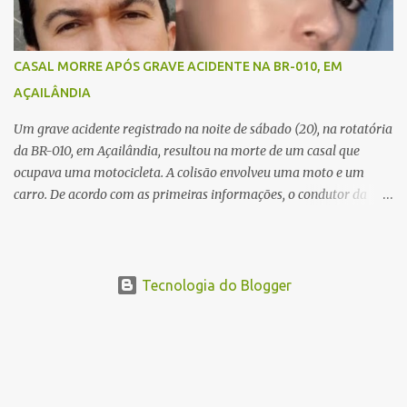
Equipes de socorro foram acionadas, mas nada puderam fazer
além de constatar os óbitos. A Polícia Rodoviária Federal (PRF)
esteve no local para controlar o tráfego e coletar informações que
CASAL MORRE APÓS GRAVE ACIDENTE NA BR-010, EM
devem ajudar a esclarecer as causas do acidente.
AÇAILÂNDIA
Um grave acidente registrado na noite de sábado (20), na rotatória
da BR-010, em Açailândia, resultou na morte de um casal que
ocupava uma motocicleta. A colisão envolveu uma moto e um
carro. De acordo com as primeiras informações, o condutor da
motocicleta morreu ainda no local do acidente devido à gravidade
dos ferimentos. A passageira da moto chegou a ser socorrida com
vida e encaminhada para atendimento médico, mas infelizmente
não resistiu aos ferimentos e veio a óbito. Uma das vítimas foi
Tecnologia do Blogger
identificada como Gleiciane, moradora do bairro Jacu. Até o
momento, o condutor da motocicleta foi identificado como Julimar
Lucena, iria fazer 37 anos no próximo dia 28 de junho. De acordo
com informações preliminares, o casal teria discutido momentos
antes do acidente. Testemunhas relataram que, após a suposta