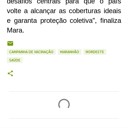
desafios centrais para que o país
volte a alcançar as coberturas ideais
e garanta proteção coletiva”, finaliza
Mara.
CAMPANHA DE VACINAÇÃO
MARANHÃO
NORDESTE
SAÚDE
C
o
m
e