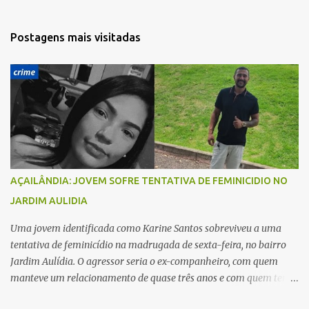
n
t
Postagens mais visitadas
á
r
i
o
s
AÇAILÂNDIA: JOVEM SOFRE TENTATIVA DE FEMINICIDIO NO
JARDIM AULIDIA
Uma jovem identificada como Karine Santos sobreviveu a uma
tentativa de feminicídio na madrugada de sexta-feira, no bairro
Jardim Aulídia. O agressor seria o ex-companheiro, com quem
manteve um relacionamento de quase três anos e com quem tem
uma filha. Segundo Karine, durante todo o dia anterior, o suspeito