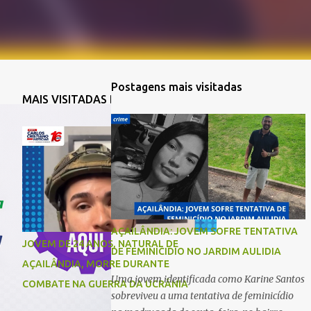
Postagens mais visitadas
MAIS VISITADAS DA SEMANA
AÇAILÂNDIA: JOVEM SOFRE TENTATIVA
JOVEM DE 24 ANOS, NATURAL DE
DE FEMINICIDIO NO JARDIM AULIDIA
AÇAILÂNDIA, MORRE DURANTE
Uma jovem identificada como Karine Santos
COMBATE NA GUERRA DA UCRÂNIA
sobreviveu a uma tentativa de feminicídio