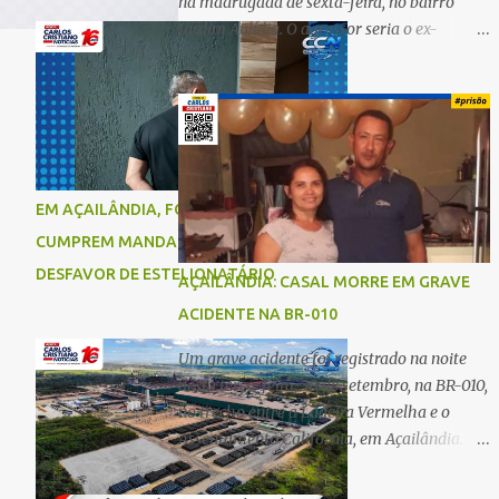
na madrugada de sexta-feira, no bairro
Jardim Aulídia. O agressor seria o ex-
companheiro, com quem manteve um
relacionamento de quase três anos e com
quem tem uma filha. Segundo Karine,
durante todo o dia anterior, o suspeito
enviou mensagens insistindo para reatar o
relacionamento, mas ela deixou claro que
EM AÇAILÂNDIA, FORÇAS DE SEGURANÇA
não queria. Naquela noite, a vítima recebeu
CUMPREM MANDADO DE PRISÃO EM
o convite de um amigo para ir a uma festa.
Ao chegar ao local, percebeu que o ex
DESFAVOR DE ESTELIONATÁRIO
AÇAILÂNDIA: CASAL MORRE EM GRAVE
também estava presente, mas permaneceu
ACIDENTE NA BR-010
tranquila durante todo o evento. O ataque
aconteceu quando Karine retornava para
Um grave acidente foi registrado na noite
casa, por volta das 5h40 da manhã.
desta terça-feira, 30 de setembro, na BR-010,
“Quando cheguei, ele estava escondido.
no trecho entre a Ladeira Vermelha e o
Assim que me viu, entrou no carro e
Assentamento Califórnia, em Açailândia. De
começou a me atacar com uma faca,
acordo com informações apuradas, as
atingindo também o rapaz que estava
vítimas eram um casal residente em