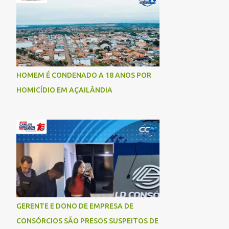
socorrida com vida e encaminhada para
atendimento médico, mas infelizmente não
resistiu aos ferimentos e veio a óbito. Uma
das vítimas foi identificada como Gleiciane,
moradora do bairro Jacu. Até o momento, o
condutor da motocicleta foi identificado
HOMEM É CONDENADO A 18 ANOS POR
como Julimar Lucena, iria fazer 37 anos no
HOMICÍDIO EM AÇAILÂNDIA
próximo dia 28 de junho. De acordo com
informações preliminares, o casal teria
discutido momentos antes do acidente.
Testemunhas relataram que, após a suposta
discussão, o condutor da motocicleta teria
invadido a contramão e colidido
frontalmente com um carro. As
circunstâncias do acidente deverão ser
apuradas pelas autoridades competentes. ...
GERENTE E DONO DE EMPRESA DE
CONSÓRCIOS SÃO PRESOS SUSPEITOS DE