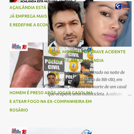
comigo”, relatou. Após a agressão, Karine
Imperatriz. Eles haviam vindo até o bairro
AÇAILÂNDIA ESTÁ MUDANDO: COMÉRCIO
recebeu atendimento médico e passa bem,
Plano da Serra, em Açailândia, para visitar
JÁ EMPREGA MAIS DO QUE A INDÚSTRIA
estando fora de perigo. A jovem também
familiares e estavam a caminho de casa
registrou boletim de ocorrência contra o ex-
E REDEFINE A ECONOMIA DO MUNICÍPIO
quando ocorreu a tragédia. O acidente
companheiro. Mesm...
envolveu uma motocicleta e um caminhão
caçamba. Com o impacto da colisão, o casal
não resistiu aos ferimentos e veio a óbito
CASAL MORRE APÓS GRAVE ACIDENTE
ainda no local. As vítimas foram
NA BR-010, EM AÇAILÂNDIA
identificadas como Carmem Rejane e
Ronaldo de Jesus. Equipes de socorro foram
Um grave acidente registrado na noite de
acionadas, mas nada puderam fazer além
sábado (20), na rotatória da BR-010, em
de constatar os óbitos. A Polícia Rodoviária
Açailândia, resultou na morte de um casal
Federal (PRF) esteve no local para controlar
HOMEM É PRESO APÓS JOGAR GASOLINA
que ocupava uma motocicleta. A colisão
o tráfego e coletar informações que devem
envolveu uma moto e um carro. De acordo
E ATEAR FOGO NA EX-COMPANHEIRA EM
ajudar a esclarecer as causas do acidente.
com as primeiras informações, o condutor
ROSÁRIO
da motocicleta morreu ainda no local do
acidente devido à gravidade dos ferimentos.
A passageira da moto chegou a ser