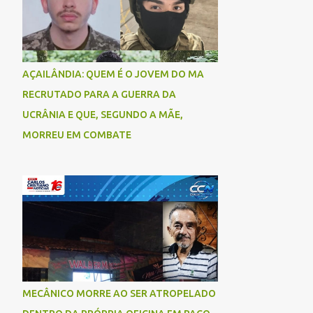
AÇAILÂNDIA: QUEM É O JOVEM DO MA
RECRUTADO PARA A GUERRA DA
UCRÂNIA E QUE, SEGUNDO A MÃE,
MORREU EM COMBATE
MECÂNICO MORRE AO SER ATROPELADO