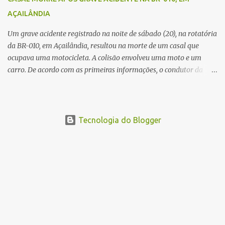
devem ajudar a esclarecer as causas do acidente.
AÇAILÂNDIA
Um grave acidente registrado na noite de sábado (20), na rotatória
da BR-010, em Açailândia, resultou na morte de um casal que
ocupava uma motocicleta. A colisão envolveu uma moto e um
carro. De acordo com as primeiras informações, o condutor da
motocicleta morreu ainda no local do acidente devido à gravidade
dos ferimentos. A passageira da moto chegou a ser socorrida com
vida e encaminhada para atendimento médico, mas infelizmente
não resistiu aos ferimentos e veio a óbito. Uma das vítimas foi
Tecnologia do Blogger
identificada como Gleiciane, moradora do bairro Jacu. Até o
momento, o condutor da motocicleta foi identificado como Julimar
Lucena, iria fazer 37 anos no próximo dia 28 de junho. De acordo
com informações preliminares, o casal teria discutido momentos
antes do acidente. Testemunhas relataram que, após a suposta
discussão, o condutor da motocicleta teria invadido a contramão e
colidido frontalmente com um carro. As circunstâncias do acidente
deverão ser apuradas pelas autoridades competentes. ...