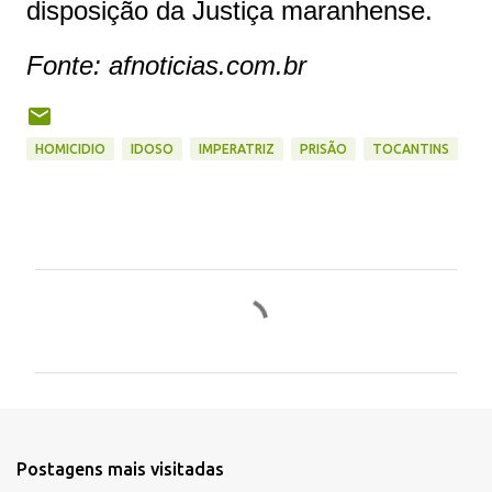
disposição da Justiça maranhense.
Fonte: afnoticias.com.br
HOMICIDIO
IDOSO
IMPERATRIZ
PRISÃO
TOCANTINS
C
o
m
e
n
t
Postagens mais visitadas
á