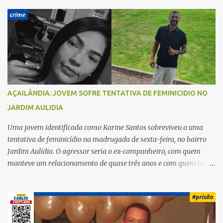
r
i
o
s
AÇAILÂNDIA: JOVEM SOFRE TENTATIVA DE FEMINICIDIO NO
JARDIM AULIDIA
Uma jovem identificada como Karine Santos sobreviveu a uma
tentativa de feminicídio na madrugada de sexta-feira, no bairro
Jardim Aulídia. O agressor seria o ex-companheiro, com quem
manteve um relacionamento de quase três anos e com quem tem
uma filha. Segundo Karine, durante todo o dia anterior, o suspeito
enviou mensagens insistindo para reatar o relacionamento, mas
ela deixou claro que não queria. Naquela noite, a vítima recebeu o
convite de um amigo para ir a uma festa. Ao chegar ao local,
percebeu que o ex também estava presente, mas permaneceu