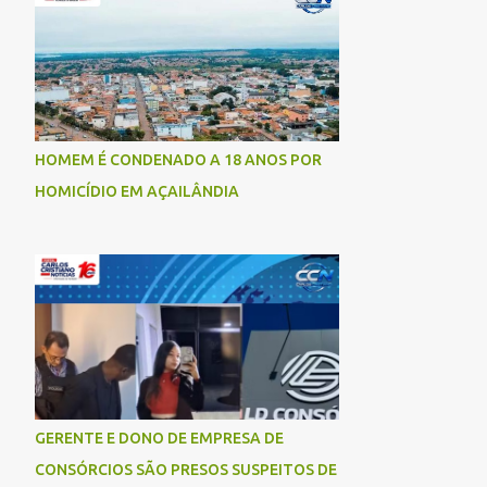
socorrida com vida e encaminhada para
atendimento médico, mas infelizmente não
resistiu aos ferimentos e veio a óbito. Uma
das vítimas foi identificada como Gleiciane,
moradora do bairro Jacu. Até o momento, o
condutor da motocicleta foi identificado
HOMEM É CONDENADO A 18 ANOS POR
como Julimar Lucena, iria fazer 37 anos no
HOMICÍDIO EM AÇAILÂNDIA
próximo dia 28 de junho. De acordo com
informações preliminares, o casal teria
discutido momentos antes do acidente.
Testemunhas relataram que, após a suposta
discussão, o condutor da motocicleta teria
invadido a contramão e colidido
frontalmente com um carro. As
circunstâncias do acidente deverão ser
apuradas pelas autoridades competentes. ...
GERENTE E DONO DE EMPRESA DE
CONSÓRCIOS SÃO PRESOS SUSPEITOS DE