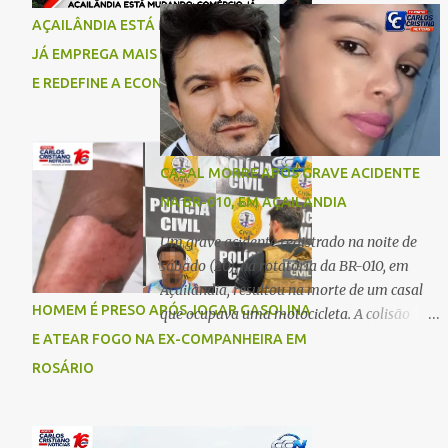
comigo”, relatou. Após a agressão, Karine
Imperatriz. Eles haviam vindo até o bairro
AÇAILÂNDIA ESTÁ MUDANDO: COMÉRCIO
recebeu atendimento médico e passa bem,
Plano da Serra, em Açailândia, para visitar
JÁ EMPREGA MAIS DO QUE A INDÚSTRIA
estando fora de perigo. A jovem também
familiares e estavam a caminho de casa
registrou boletim de ocorrência contra o ex-
E REDEFINE A ECONOMIA DO MUNICÍPIO
quando ocorreu a tragédia. O acidente
companheiro. Mesm...
envolveu uma motocicleta e um caminhão
caçamba. Com o impacto da colisão, o casal
não resistiu aos ferimentos e veio a óbito
CASAL MORRE APÓS GRAVE ACIDENTE
ainda no local. As vítimas foram
NA BR-010, EM AÇAILÂNDIA
identificadas como Carmem Rejane e
Ronaldo de Jesus. Equipes de socorro foram
Um grave acidente registrado na noite de
acionadas, mas nada puderam fazer além
sábado (20), na rotatória da BR-010, em
de constatar os óbitos. A Polícia Rodoviária
Açailândia, resultou na morte de um casal
Federal (PRF) esteve no local para controlar
HOMEM É PRESO APÓS JOGAR GASOLINA
que ocupava uma motocicleta. A colisão
o tráfego e coletar informações que devem
envolveu uma moto e um carro. De acordo
E ATEAR FOGO NA EX-COMPANHEIRA EM
ajudar a esclarecer as causas do acidente.
com as primeiras informações, o condutor
ROSÁRIO
da motocicleta morreu ainda no local do
acidente devido à gravidade dos ferimentos.
A passageira da moto chegou a ser