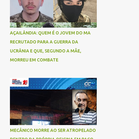
AÇAILÂNDIA: QUEM É O JOVEM DO MA
RECRUTADO PARA A GUERRA DA
UCRÂNIA E QUE, SEGUNDO A MÃE,
MORREU EM COMBATE
MECÂNICO MORRE AO SER ATROPELADO