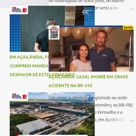
na madrugada de sexta-feira, no bairro
Jardim Aulídia. O agressor seria o ex-
companheiro, com quem manteve um
relacionamento de quase três anos e com
quem tem uma filha. Segundo Karine,
durante todo o dia anterior, o suspeito
enviou mensagens insistindo para reatar o
relacionamento, mas ela deixou claro que
EM AÇAILÂNDIA, FORÇAS DE SEGURANÇA
não queria. Naquela noite, a vítima recebeu
CUMPREM MANDADO DE PRISÃO EM
o convite de um amigo para ir a uma festa.
Ao chegar ao local, percebeu que o ex
DESFAVOR DE ESTELIONATÁRIO
AÇAILÂNDIA: CASAL MORRE EM GRAVE
também estava presente, mas permaneceu
ACIDENTE NA BR-010
tranquila durante todo o evento. O ataque
aconteceu quando Karine retornava para
Um grave acidente foi registrado na noite
casa, por volta das 5h40 da manhã.
desta terça-feira, 30 de setembro, na BR-010,
“Quando cheguei, ele estava escondido.
no trecho entre a Ladeira Vermelha e o
Assim que me viu, entrou no carro e
Assentamento Califórnia, em Açailândia. De
começou a me atacar com uma faca,
acordo com informações apuradas, as
atingindo também o rapaz que estava
vítimas eram um casal residente em