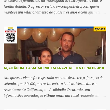
tentativa de feminicídio na madrugada de sexta-feira, no bairro
Jardim Aulídia. O agressor seria o ex-companheiro, com quem
manteve um relacionamento de quase três anos e com quem tem
uma filha. Segundo Karine, durante todo o dia anterior, o suspeito
enviou mensagens insistindo para reatar o relacionamento, mas
ela deixou claro que não queria. Naquela noite, a vítima recebeu o
convite de um amigo para ir a uma festa. Ao chegar ao local,
percebeu que o ex também estava presente, mas permaneceu
tranquila durante todo o evento. O ataque aconteceu quando
Karine retornava para casa, por volta das 5h40 da manhã.
“Quando cheguei, ele estava escondido. Assim que me viu, entrou
no carro e começou a me atacar com uma faca, atingindo também
AÇAILÂNDIA: CASAL MORRE EM GRAVE ACIDENTE NA BR-010
o rapaz que estava comigo”, relatou. Após a agressão, Karine
recebeu atendimento médico e passa bem, estando fora de perigo.
Um grave acidente foi registrado na noite desta terça-feira, 30 de
A jovem também registrou boletim de ocorrência contra o ex-
setembro, na BR-010, no trecho entre a Ladeira Vermelha e o
companheiro. Mesm...
Assentamento Califórnia, em Açailândia. De acordo com
informações apuradas, as vítimas eram um casal residente em
Imperatriz. Eles haviam vindo até o bairro Plano da Serra, em
Açailândia, para visitar familiares e estavam a caminho de casa