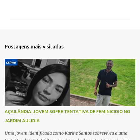
o
m
e
n
t
Postagens mais visitadas
á
r
i
o
s
AÇAILÂNDIA: JOVEM SOFRE TENTATIVA DE FEMINICIDIO NO
JARDIM AULIDIA
Uma jovem identificada como Karine Santos sobreviveu a uma