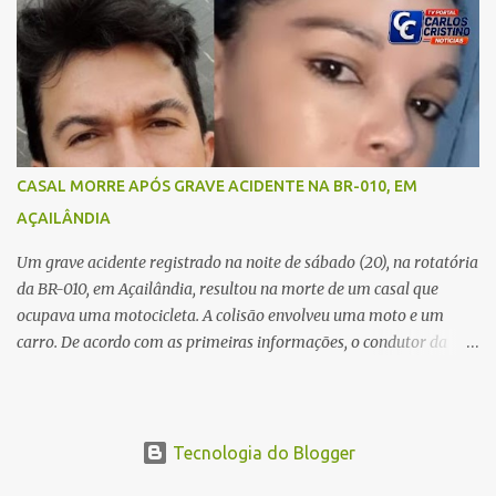
quando ocorreu a tragédia. O acidente envolveu uma motocicleta e
um caminhão caçamba. Com o impacto da colisão, o casal não
resistiu aos ferimentos e veio a óbito ainda no local. As vítimas
foram identificadas como Carmem Rejane e Ronaldo de Jesus.
Equipes de socorro foram acionadas, mas nada puderam fazer
além de constatar os óbitos. A Polícia Rodoviária Federal (PRF)
esteve no local para controlar o tráfego e coletar informações que
CASAL MORRE APÓS GRAVE ACIDENTE NA BR-010, EM
devem ajudar a esclarecer as causas do acidente.
AÇAILÂNDIA
Um grave acidente registrado na noite de sábado (20), na rotatória
da BR-010, em Açailândia, resultou na morte de um casal que
ocupava uma motocicleta. A colisão envolveu uma moto e um
carro. De acordo com as primeiras informações, o condutor da
motocicleta morreu ainda no local do acidente devido à gravidade
dos ferimentos. A passageira da moto chegou a ser socorrida com
vida e encaminhada para atendimento médico, mas infelizmente
não resistiu aos ferimentos e veio a óbito. Uma das vítimas foi
Tecnologia do Blogger
identificada como Gleiciane, moradora do bairro Jacu. Até o