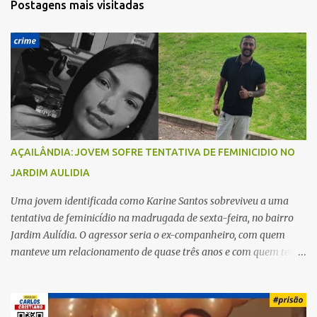
Postagens mais visitadas
á
r
i
o
s
AÇAILÂNDIA: JOVEM SOFRE TENTATIVA DE FEMINICIDIO NO
JARDIM AULIDIA
Uma jovem identificada como Karine Santos sobreviveu a uma
tentativa de feminicídio na madrugada de sexta-feira, no bairro
Jardim Aulídia. O agressor seria o ex-companheiro, com quem
manteve um relacionamento de quase três anos e com quem tem
uma filha. Segundo Karine, durante todo o dia anterior, o suspeito
enviou mensagens insistindo para reatar o relacionamento, mas
ela deixou claro que não queria. Naquela noite, a vítima recebeu o