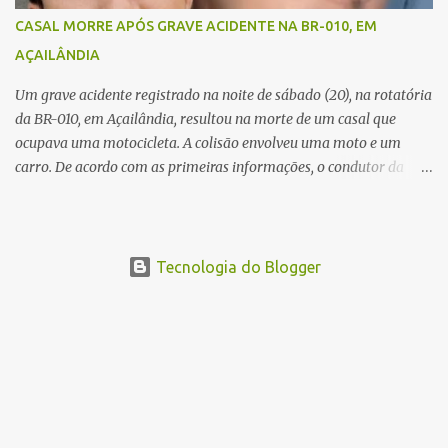
esteve no local para controlar o tráfego e coletar informações que
CASAL MORRE APÓS GRAVE ACIDENTE NA BR-010, EM
devem ajudar a esclarecer as causas do acidente.
AÇAILÂNDIA
Um grave acidente registrado na noite de sábado (20), na rotatória
da BR-010, em Açailândia, resultou na morte de um casal que
ocupava uma motocicleta. A colisão envolveu uma moto e um
carro. De acordo com as primeiras informações, o condutor da
motocicleta morreu ainda no local do acidente devido à gravidade
dos ferimentos. A passageira da moto chegou a ser socorrida com
vida e encaminhada para atendimento médico, mas infelizmente
não resistiu aos ferimentos e veio a óbito. Uma das vítimas foi
Tecnologia do Blogger
identificada como Gleiciane, moradora do bairro Jacu. Até o
momento, o condutor da motocicleta foi identificado como Julimar
Lucena, iria fazer 37 anos no próximo dia 28 de junho. De acordo
com informações preliminares, o casal teria discutido momentos
antes do acidente. Testemunhas relataram que, após a suposta
discussão, o condutor da motocicleta teria invadido a contramão e
colidido frontalmente com um carro. As circunstâncias do acidente