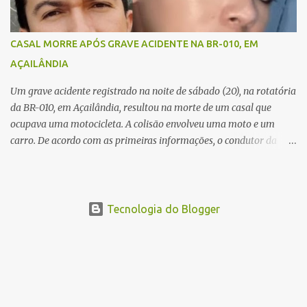
Equipes de socorro foram acionadas, mas nada puderam fazer
além de constatar os óbitos. A Polícia Rodoviária Federal (PRF)
esteve no local para controlar o tráfego e coletar informações que
CASAL MORRE APÓS GRAVE ACIDENTE NA BR-010, EM
devem ajudar a esclarecer as causas do acidente.
AÇAILÂNDIA
Um grave acidente registrado na noite de sábado (20), na rotatória
da BR-010, em Açailândia, resultou na morte de um casal que
ocupava uma motocicleta. A colisão envolveu uma moto e um
carro. De acordo com as primeiras informações, o condutor da
motocicleta morreu ainda no local do acidente devido à gravidade
dos ferimentos. A passageira da moto chegou a ser socorrida com
vida e encaminhada para atendimento médico, mas infelizmente
não resistiu aos ferimentos e veio a óbito. Uma das vítimas foi
Tecnologia do Blogger
identificada como Gleiciane, moradora do bairro Jacu. Até o
momento, o condutor da motocicleta foi identificado como Julimar
Lucena, iria fazer 37 anos no próximo dia 28 de junho. De acordo
com informações preliminares, o casal teria discutido momentos
antes do acidente. Testemunhas relataram que, após a suposta
discussão, o condutor da motocicleta teria invadido a contramão e