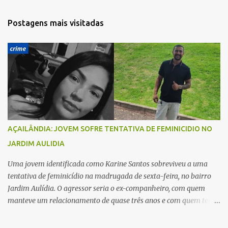
n
t
Postagens mais visitadas
á
r
i
o
s
AÇAILÂNDIA: JOVEM SOFRE TENTATIVA DE FEMINICIDIO NO
JARDIM AULIDIA
Uma jovem identificada como Karine Santos sobreviveu a uma
tentativa de feminicídio na madrugada de sexta-feira, no bairro
Jardim Aulídia. O agressor seria o ex-companheiro, com quem
manteve um relacionamento de quase três anos e com quem tem
uma filha. Segundo Karine, durante todo o dia anterior, o suspeito
enviou mensagens insistindo para reatar o relacionamento, mas