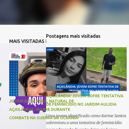
Postagens mais visitadas
MAIS VISITADAS DA SEMANA
AÇAILÂNDIA: JOVEM SOFRE TENTATIVA
JOVEM DE 24 ANOS, NATURAL DE
DE FEMINICIDIO NO JARDIM AULIDIA
AÇAILÂNDIA, MORRE DURANTE
Uma jovem identificada como Karine Santos
COMBATE NA GUERRA DA UCRÂNIA
sobreviveu a uma tentativa de feminicídio