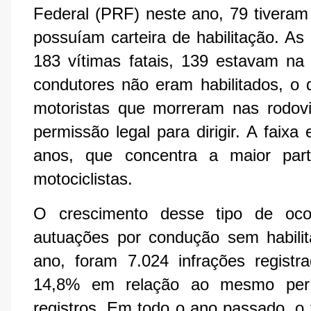
Federal (PRF) neste ano, 79 tiveram
possuíam carteira de habilitação. As
183 vítimas fatais, 139 estavam n
condutores não eram habilitados, o 
motoristas que morreram nas rodov
permissão legal para dirigir. A faixa
anos, que concentra a maior par
motociclistas.
O crescimento desse tipo de oc
autuações por condução sem habilit
ano, foram 7.024 infrações regis
14,8% em relação ao mesmo perí
registros. Em todo o ano passado, o 