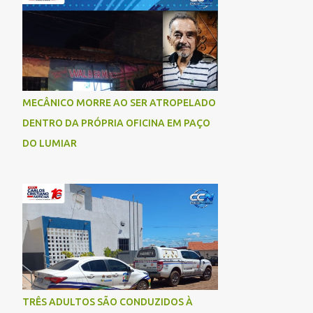
socorrida com vida e encaminhada para
atendimento médico, mas infelizmente não
resistiu aos ferimentos e veio a óbito. Uma
das vítimas foi identificada como Gleiciane,
moradora do bairro Jacu. Até o momento, o
condutor da motocicleta foi identificado
MECÂNICO MORRE AO SER ATROPELADO
como Julimar Lucena, iria fazer 37 anos no
DENTRO DA PRÓPRIA OFICINA EM PAÇO
próximo dia 28 de junho. De acordo com
informações preliminares, o casal teria
DO LUMIAR
discutido momentos antes do acidente.
Testemunhas relataram que, após a suposta
discussão, o condutor da motocicleta teria
invadido a contramão e colidido
frontalmente com um carro. As
circunstâncias do acidente deverão ser
apuradas pelas autoridades competentes. ...
TRÊS ADULTOS SÃO CONDUZIDOS À