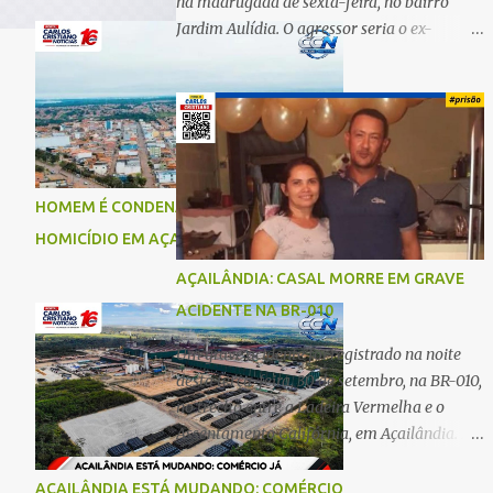
na madrugada de sexta-feira, no bairro
Jardim Aulídia. O agressor seria o ex-
companheiro, com quem manteve um
relacionamento de quase três anos e com
quem tem uma filha. Segundo Karine,
durante todo o dia anterior, o suspeito
enviou mensagens insistindo para reatar o
relacionamento, mas ela deixou claro que
HOMEM É CONDENADO A 18 ANOS POR
não queria. Naquela noite, a vítima recebeu
HOMICÍDIO EM AÇAILÂNDIA
o convite de um amigo para ir a uma festa.
Ao chegar ao local, percebeu que o ex
AÇAILÂNDIA: CASAL MORRE EM GRAVE
também estava presente, mas permaneceu
ACIDENTE NA BR-010
tranquila durante todo o evento. O ataque
aconteceu quando Karine retornava para
Um grave acidente foi registrado na noite
casa, por volta das 5h40 da manhã.
desta terça-feira, 30 de setembro, na BR-010,
“Quando cheguei, ele estava escondido.
no trecho entre a Ladeira Vermelha e o
Assim que me viu, entrou no carro e
Assentamento Califórnia, em Açailândia. De
começou a me atacar com uma faca,
acordo com informações apuradas, as
atingindo também o rapaz que estava
vítimas eram um casal residente em
AÇAILÂNDIA ESTÁ MUDANDO: COMÉRCIO