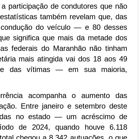
 a participação de condutores que não
 estatísticas também revelam que, das
a condução do veículo — e 80 desses
que significa que mais da metade dos
ias federais do Maranhão não tinham
 etária mais atingida vai dos 18 aos 49
te das vítimas — em sua maioria,
orrência acompanha o aumento das
ação. Entre janeiro e setembro deste
tradas no estado — um acréscimo de
odo de 2024, quando houve 6.118
total chegou a 8.342 autuações, o que