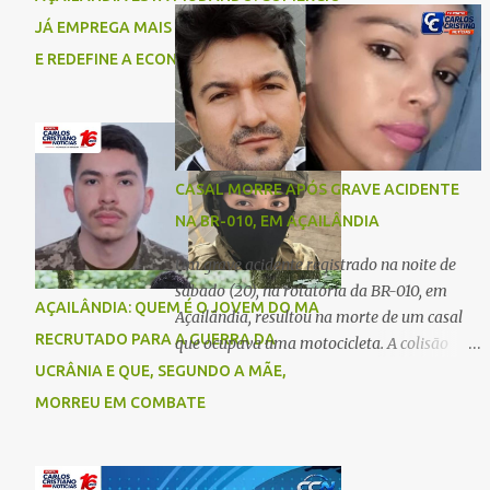
comigo”, relatou. Após a agressão, Karine
Imperatriz. Eles haviam vindo até o bairro
JÁ EMPREGA MAIS DO QUE A INDÚSTRIA
recebeu atendimento médico e passa bem,
Plano da Serra, em Açailândia, para visitar
E REDEFINE A ECONOMIA DO MUNICÍPIO
estando fora de perigo. A jovem também
familiares e estavam a caminho de casa
registrou boletim de ocorrência contra o ex-
quando ocorreu a tragédia. O acidente
companheiro. Mesm...
envolveu uma motocicleta e um caminhão
caçamba. Com o impacto da colisão, o casal
não resistiu aos ferimentos e veio a óbito
CASAL MORRE APÓS GRAVE ACIDENTE
ainda no local. As vítimas foram
NA BR-010, EM AÇAILÂNDIA
identificadas como Carmem Rejane e
Ronaldo de Jesus. Equipes de socorro foram
Um grave acidente registrado na noite de
acionadas, mas nada puderam fazer além
sábado (20), na rotatória da BR-010, em
AÇAILÂNDIA: QUEM É O JOVEM DO MA
de constatar os óbitos. A Polícia Rodoviária
Açailândia, resultou na morte de um casal
Federal (PRF) esteve no local para controlar
RECRUTADO PARA A GUERRA DA
que ocupava uma motocicleta. A colisão
o tráfego e coletar informações que devem
envolveu uma moto e um carro. De acordo
UCRÂNIA E QUE, SEGUNDO A MÃE,
ajudar a esclarecer as causas do acidente.
com as primeiras informações, o condutor
MORREU EM COMBATE
da motocicleta morreu ainda no local do
acidente devido à gravidade dos ferimentos.
A passageira da moto chegou a ser