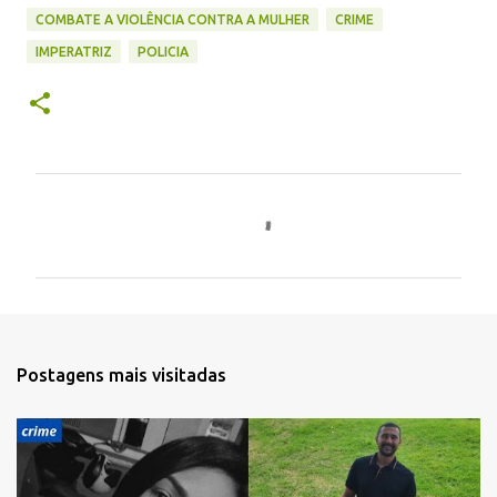
COMBATE A VIOLÊNCIA CONTRA A MULHER
CRIME
IMPERATRIZ
POLICIA
C
o
m
e
n
t
Postagens mais visitadas
á
r
i
o