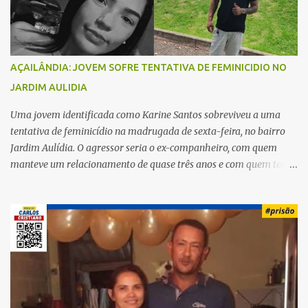
s
AÇAILÂNDIA: JOVEM SOFRE TENTATIVA DE FEMINICIDIO NO
JARDIM AULIDIA
Uma jovem identificada como Karine Santos sobreviveu a uma
tentativa de feminicídio na madrugada de sexta-feira, no bairro
Jardim Aulídia. O agressor seria o ex-companheiro, com quem
manteve um relacionamento de quase três anos e com quem tem
uma filha. Segundo Karine, durante todo o dia anterior, o suspeito
enviou mensagens insistindo para reatar o relacionamento, mas
ela deixou claro que não queria. Naquela noite, a vítima recebeu o
convite de um amigo para ir a uma festa. Ao chegar ao local,
percebeu que o ex também estava presente, mas permaneceu
tranquila durante todo o evento. O ataque aconteceu quando
Karine retornava para casa, por volta das 5h40 da manhã.
“Quando cheguei, ele estava escondido. Assim que me viu, entrou