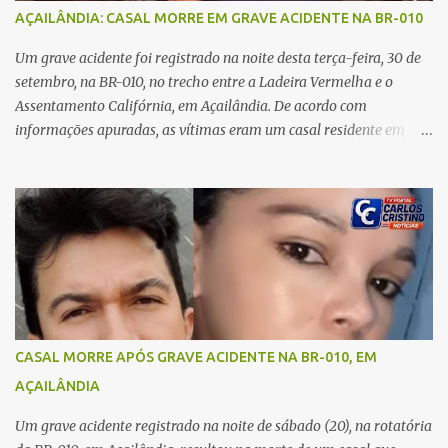
no carro e começou a me atacar com uma faca, atingindo também
AÇAILÂNDIA: CASAL MORRE EM GRAVE ACIDENTE NA BR-010
o rapaz que estava comigo”, relatou. Após a agressão, Karine
recebeu atendimento médico e passa bem, estando fora de perigo.
Um grave acidente foi registrado na noite desta terça-feira, 30 de
A jovem também registrou boletim de ocorrência contra o ex-
setembro, na BR-010, no trecho entre a Ladeira Vermelha e o
companheiro. Mesm...
Assentamento Califórnia, em Açailândia. De acordo com
informações apuradas, as vítimas eram um casal residente em
Imperatriz. Eles haviam vindo até o bairro Plano da Serra, em
Açailândia, para visitar familiares e estavam a caminho de casa
quando ocorreu a tragédia. O acidente envolveu uma motocicleta e
um caminhão caçamba. Com o impacto da colisão, o casal não
resistiu aos ferimentos e veio a óbito ainda no local. As vítimas
foram identificadas como Carmem Rejane e Ronaldo de Jesus.
Equipes de socorro foram acionadas, mas nada puderam fazer
além de constatar os óbitos. A Polícia Rodoviária Federal (PRF)
esteve no local para controlar o tráfego e coletar informações que
CASAL MORRE APÓS GRAVE ACIDENTE NA BR-010, EM
devem ajudar a esclarecer as causas do acidente.
AÇAILÂNDIA
Um grave acidente registrado na noite de sábado (20), na rotatória