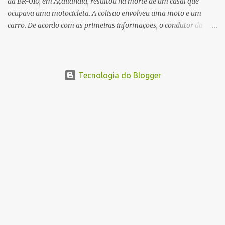
da BR-010, em Açailândia, resultou na morte de um casal que
ocupava uma motocicleta. A colisão envolveu uma moto e um
carro. De acordo com as primeiras informações, o condutor da
motocicleta morreu ainda no local do acidente devido à gravidade
dos ferimentos. A passageira da moto chegou a ser socorrida com
vida e encaminhada para atendimento médico, mas infelizmente
não resistiu aos ferimentos e veio a óbito. Uma das vítimas foi
Tecnologia do Blogger
identificada como Gleiciane, moradora do bairro Jacu. Até o
momento, o condutor da motocicleta foi identificado como Julimar
Lucena, iria fazer 37 anos no próximo dia 28 de junho. De acordo
com informações preliminares, o casal teria discutido momentos
antes do acidente. Testemunhas relataram que, após a suposta
discussão, o condutor da motocicleta teria invadido a contramão e
colidido frontalmente com um carro. As circunstâncias do acidente
deverão ser apuradas pelas autoridades competentes. ...