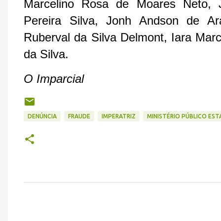
Marcelino Rosa de Moares Neto, Jo
Pereira Silva, Jonh Andson de Ara
Ruberval da Silva Delmont, Iara Marc
da Silva.
O Imparcial
DENÚNCIA
FRAUDE
IMPERATRIZ
MINISTÉRIO PÚBLICO ES
C
o