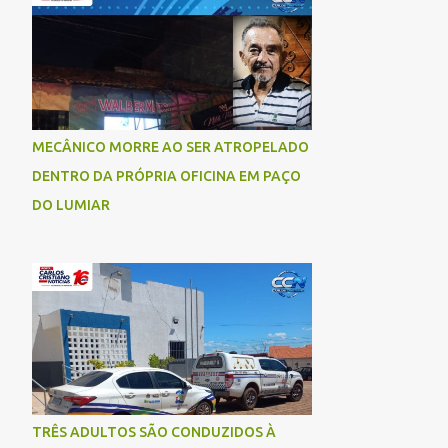
socorrida com vida e encaminhada para
atendimento médico, mas infelizmente não
resistiu aos ferimentos e veio a óbito. Uma
das vítimas foi identificada como Gleiciane,
moradora do bairro Jacu. Até o momento, o
condutor da motocicleta foi identificado
MECÂNICO MORRE AO SER ATROPELADO
como Julimar Lucena, iria fazer 37 anos no
DENTRO DA PRÓPRIA OFICINA EM PAÇO
próximo dia 28 de junho. De acordo com
informações preliminares, o casal teria
DO LUMIAR
discutido momentos antes do acidente.
Testemunhas relataram que, após a suposta
discussão, o condutor da motocicleta teria
invadido a contramão e colidido
frontalmente com um carro. As
circunstâncias do acidente deverão ser
apuradas pelas autoridades competentes. ...
TRÊS ADULTOS SÃO CONDUZIDOS À