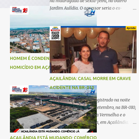
na madrugada de sexta-feira, no bairro
Jardim Aulídia. O agressor seria o ex-
companheiro, com quem manteve um
relacionamento de quase três anos e com
quem tem uma filha. Segundo Karine,
durante todo o dia anterior, o suspeito
enviou mensagens insistindo para reatar o
relacionamento, mas ela deixou claro que
HOMEM É CONDENADO A 18 ANOS POR
não queria. Naquela noite, a vítima recebeu
HOMICÍDIO EM AÇAILÂNDIA
o convite de um amigo para ir a uma festa.
Ao chegar ao local, percebeu que o ex
AÇAILÂNDIA: CASAL MORRE EM GRAVE
também estava presente, mas permaneceu
ACIDENTE NA BR-010
tranquila durante todo o evento. O ataque
aconteceu quando Karine retornava para
Um grave acidente foi registrado na noite
casa, por volta das 5h40 da manhã.
desta terça-feira, 30 de setembro, na BR-010,
“Quando cheguei, ele estava escondido.
no trecho entre a Ladeira Vermelha e o
Assim que me viu, entrou no carro e
Assentamento Califórnia, em Açailândia. De
começou a me atacar com uma faca,
acordo com informações apuradas, as
atingindo também o rapaz que estava
vítimas eram um casal residente em
AÇAILÂNDIA ESTÁ MUDANDO: COMÉRCIO