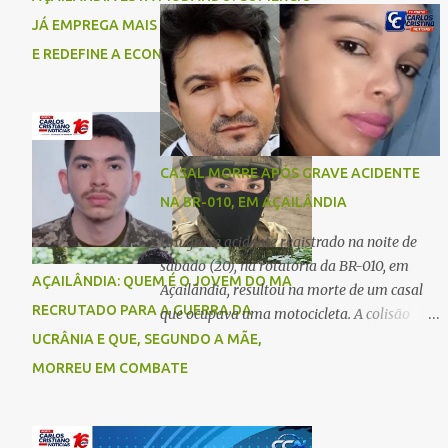
comigo”, relatou. Após a agressão, Karine
Imperatriz. Eles haviam vindo até o bairro
JÁ EMPREGA MAIS DO QUE A INDÚSTRIA
recebeu atendimento médico e passa bem,
Plano da Serra, em Açailândia, para visitar
E REDEFINE A ECONOMIA DO MUNICÍPIO
estando fora de perigo. A jovem também
familiares e estavam a caminho de casa
registrou boletim de ocorrência contra o ex-
quando ocorreu a tragédia. O acidente
companheiro. Mesm...
envolveu uma motocicleta e um caminhão
caçamba. Com o impacto da colisão, o casal
não resistiu aos ferimentos e veio a óbito
CASAL MORRE APÓS GRAVE ACIDENTE
ainda no local. As vítimas foram
NA BR-010, EM AÇAILÂNDIA
identificadas como Carmem Rejane e
Ronaldo de Jesus. Equipes de socorro foram
Um grave acidente registrado na noite de
acionadas, mas nada puderam fazer além
sábado (20), na rotatória da BR-010, em
AÇAILÂNDIA: QUEM É O JOVEM DO MA
de constatar os óbitos. A Polícia Rodoviária
Açailândia, resultou na morte de um casal
Federal (PRF) esteve no local para controlar
RECRUTADO PARA A GUERRA DA
que ocupava uma motocicleta. A colisão
o tráfego e coletar informações que devem
envolveu uma moto e um carro. De acordo
UCRÂNIA E QUE, SEGUNDO A MÃE,
ajudar a esclarecer as causas do acidente.
com as primeiras informações, o condutor
MORREU EM COMBATE
da motocicleta morreu ainda no local do
acidente devido à gravidade dos ferimentos.
A passageira da moto chegou a ser