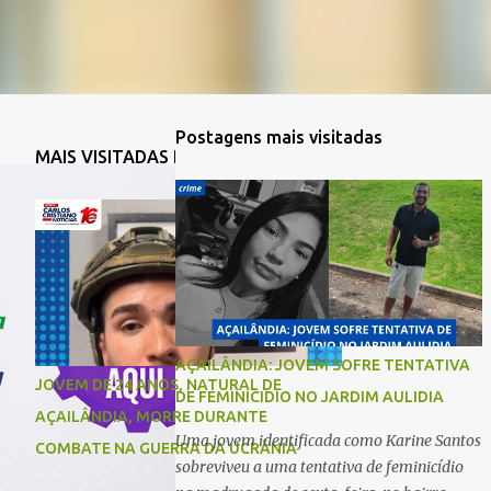
Postagens mais visitadas
MAIS VISITADAS DA SEMANA
AÇAILÂNDIA: JOVEM SOFRE TENTATIVA
JOVEM DE 24 ANOS, NATURAL DE
DE FEMINICIDIO NO JARDIM AULIDIA
AÇAILÂNDIA, MORRE DURANTE
Uma jovem identificada como Karine Santos
COMBATE NA GUERRA DA UCRÂNIA
sobreviveu a uma tentativa de feminicídio