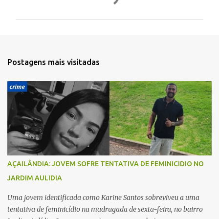
o
m
e
n
t
Postagens mais visitadas
á
r
i
o
s
AÇAILÂNDIA: JOVEM SOFRE TENTATIVA DE FEMINICIDIO NO
JARDIM AULIDIA
Uma jovem identificada como Karine Santos sobreviveu a uma
tentativa de feminicídio na madrugada de sexta-feira, no bairro