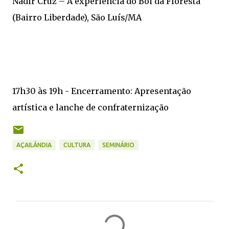
Nadir Cruz – A experiência do Boi da Floresta
(Bairro Liberdade), São Luís/MA
17h30 às 19h - Encerramento: Apresentação
artística e lanche de confraternização
AÇAILÂNDIA
CULTURA
SEMINÁRIO
C