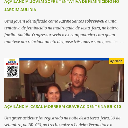
AÇAILÂNDIA: JOVEM SOFRE TENTATIVA DE FEMINICIDIO NO
JARDIM AULIDIA
Uma jovem identificada como Karine Santos sobreviveu a uma
tentativa de feminicídio na madrugada de sexta-feira, no bairro
Jardim Aulídia. O agressor seria o ex-companheiro, com quem
manteve um relacionamento de quase três anos e com quem tem
uma filha. Segundo Karine, durante todo o dia anterior, o suspeito
enviou mensagens insistindo para reatar o relacionamento, mas
ela deixou claro que não queria. Naquela noite, a vítima recebeu o
convite de um amigo para ir a uma festa. Ao chegar ao local,
percebeu que o ex também estava presente, mas permaneceu
tranquila durante todo o evento. O ataque aconteceu quando
Karine retornava para casa, por volta das 5h40 da manhã.
“Quando cheguei, ele estava escondido. Assim que me viu, entrou
no carro e começou a me atacar com uma faca, atingindo também
AÇAILÂNDIA: CASAL MORRE EM GRAVE ACIDENTE NA BR-010
o rapaz que estava comigo”, relatou. Após a agressão, Karine
recebeu atendimento médico e passa bem, estando fora de perigo.
Um grave acidente foi registrado na noite desta terça-feira, 30 de
A jovem também registrou boletim de ocorrência contra o ex-
setembro, na BR-010, no trecho entre a Ladeira Vermelha e o