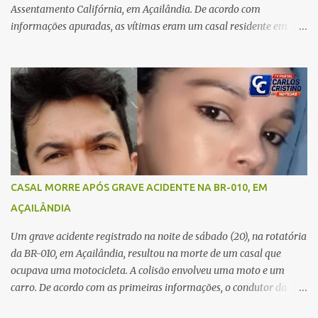
companheiro. Mesm...
Assentamento Califórnia, em Açailândia. De acordo com
informações apuradas, as vítimas eram um casal residente em
Imperatriz. Eles haviam vindo até o bairro Plano da Serra, em
Açailândia, para visitar familiares e estavam a caminho de casa
quando ocorreu a tragédia. O acidente envolveu uma motocicleta e
um caminhão caçamba. Com o impacto da colisão, o casal não
resistiu aos ferimentos e veio a óbito ainda no local. As vítimas
foram identificadas como Carmem Rejane e Ronaldo de Jesus.
Equipes de socorro foram acionadas, mas nada puderam fazer
além de constatar os óbitos. A Polícia Rodoviária Federal (PRF)
esteve no local para controlar o tráfego e coletar informações que
CASAL MORRE APÓS GRAVE ACIDENTE NA BR-010, EM
devem ajudar a esclarecer as causas do acidente.
AÇAILÂNDIA
Um grave acidente registrado na noite de sábado (20), na rotatória
da BR-010, em Açailândia, resultou na morte de um casal que
ocupava uma motocicleta. A colisão envolveu uma moto e um
carro. De acordo com as primeiras informações, o condutor da
motocicleta morreu ainda no local do acidente devido à gravidade