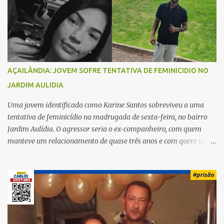
i
o
s
AÇAILÂNDIA: JOVEM SOFRE TENTATIVA DE FEMINICIDIO NO
JARDIM AULIDIA
Uma jovem identificada como Karine Santos sobreviveu a uma
tentativa de feminicídio na madrugada de sexta-feira, no bairro
Jardim Aulídia. O agressor seria o ex-companheiro, com quem
manteve um relacionamento de quase três anos e com quem tem
uma filha. Segundo Karine, durante todo o dia anterior, o suspeito
enviou mensagens insistindo para reatar o relacionamento, mas
ela deixou claro que não queria. Naquela noite, a vítima recebeu o
convite de um amigo para ir a uma festa. Ao chegar ao local,
percebeu que o ex também estava presente, mas permaneceu
tranquila durante todo o evento. O ataque aconteceu quando