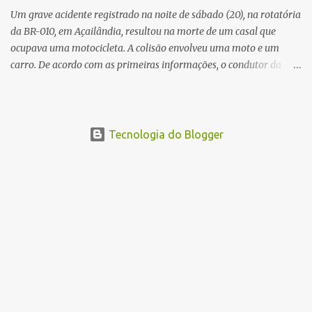
Um grave acidente registrado na noite de sábado (20), na rotatória
da BR-010, em Açailândia, resultou na morte de um casal que
ocupava uma motocicleta. A colisão envolveu uma moto e um
carro. De acordo com as primeiras informações, o condutor da
motocicleta morreu ainda no local do acidente devido à gravidade
dos ferimentos. A passageira da moto chegou a ser socorrida com
vida e encaminhada para atendimento médico, mas infelizmente
não resistiu aos ferimentos e veio a óbito. Uma das vítimas foi
Tecnologia do Blogger
identificada como Gleiciane, moradora do bairro Jacu. Até o
momento, o condutor da motocicleta foi identificado como Julimar
Lucena, iria fazer 37 anos no próximo dia 28 de junho. De acordo
com informações preliminares, o casal teria discutido momentos
antes do acidente. Testemunhas relataram que, após a suposta
discussão, o condutor da motocicleta teria invadido a contramão e
colidido frontalmente com um carro. As circunstâncias do acidente
deverão ser apuradas pelas autoridades competentes. ...