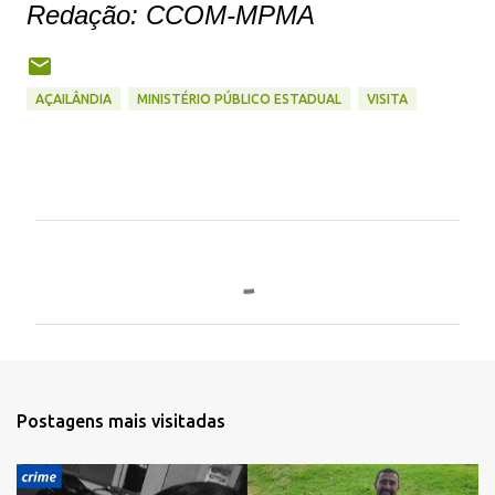
Redação: CCOM-MPMA
AÇAILÂNDIA
MINISTÉRIO PÚBLICO ESTADUAL
VISITA
C
o
m
e
n
t
Postagens mais visitadas
á
r